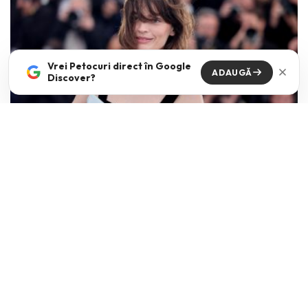
Vrei Petocuri direct în Google
ADAUGĂ
Discover?
Tunsoarea bob. Interpretarile care o pastreaza
mereu in trend.
IOANA LOVIN
·
MARTIE 11, 2026
M-am intrebat zilele trecute daca tunsoarea bob mai e la fel de in
trend sau preferintele femeilor incep
...