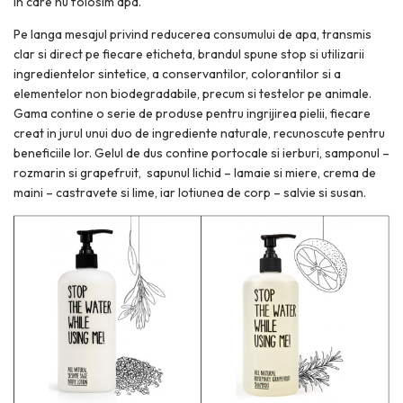
in care nu folosim apa.
Pe langa mesajul privind reducerea consumului de apa, transmis
clar si direct pe fiecare eticheta, brandul spune stop si utilizarii
ingredientelor sintetice, a conservantilor, colorantilor si a
elementelor non biodegradabile, precum si testelor pe animale.
Gama contine o serie de produse pentru ingrijirea pielii, fiecare
creat in jurul unui duo de ingrediente naturale, recunoscute pentru
beneficiile lor. Gelul de dus contine portocale si ierburi, samponul –
rozmarin si grapefruit, sapunul lichid – lamaie si miere, crema de
maini – castravete si lime, iar lotiunea de corp – salvie si susan.