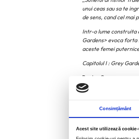
unui ceas sau sa te ingr
de sens, cand cel mai p
Intr-o lume construita 
Gardens> evoca forta n
aceste femei puternice,
Capitolul I : Grey Gard
Pentru Carmen,
frumoasa mea mama
Consimțământ
Acest site utilizează cookie-
Folosim cookie-uri pentru a pe