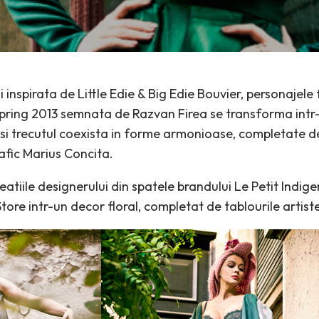
 inspirata de Little Edie & Big Edie Bouvier, personajele
pring 2013 semnata de Razvan Firea se transforma intr-
l si trecutul coexista in forme armonioase, completate d
rafic Marius Concita.
atiile designerului din spatele brandului Le Petit Indig
ore intr-un decor floral, completat de tablourile artist