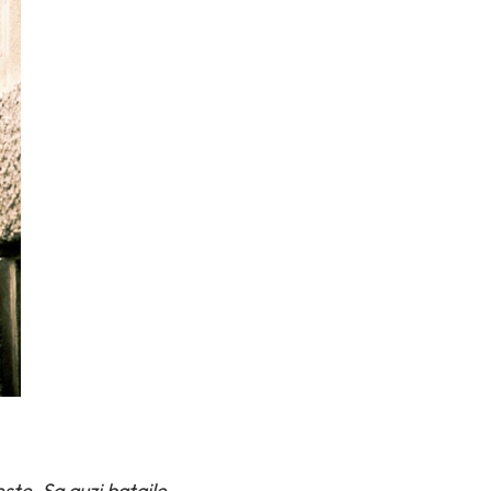
este. Sa auzi bataile