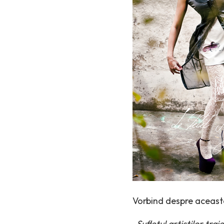
Vorbind despre aceasta
„
Sufletul artistilor tra