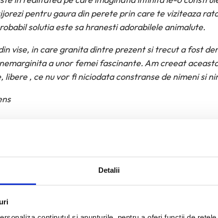
ijorezi pentru gaura din perete prin care te viziteaza ratoni
robabil solutia este sa hranesti adorabilele animalute.
din vise, in care granita dintre prezent si trecut a fost d
emarginita a unor femei fascinante. Am creeat aceasta
 libere , ce nu vor fi niciodata constranse de nimeni si ni
ens
”
Detalii
uri
rsonaliza conținutul și anunțurile, pentru a oferi funcții de rețele