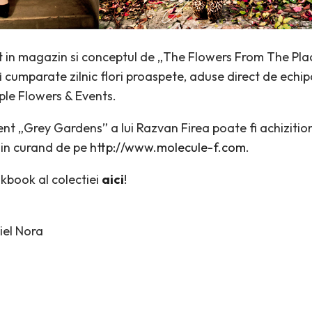
 in magazin si conceptul de „The Flowers From The Plac
i cumparate zilnic flori proaspete, aduse direct de echipa 
ple Flowers & Events.
ent „Grey Gardens” a lui Razvan Firea poate fi achizitio
 in curand de pe
http://www.molecule-f.com
.
kbook al colectiei
aici
!
iel Nora