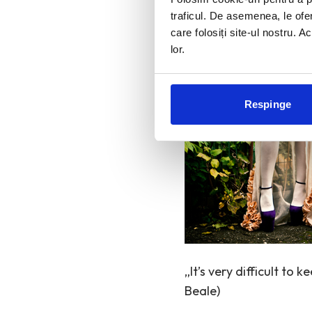
traficul. De asemenea, le ofer
care folosiți site-ul nostru. A
lor.
Respinge
„It’s very difficult to 
Beale)