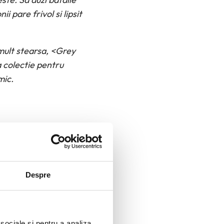
i pare frivol si lipsit
emult stearsa, <Grey
 colectie pentru
mic.
Despre
 sociale și pentru a analiza