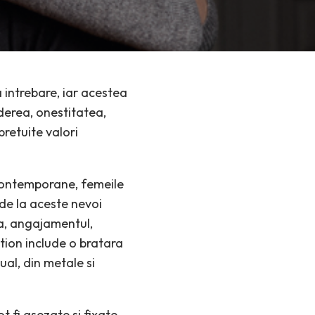
a intrebare, iar acestea
derea, onestitatea,
pretuite valori
i contemporane, femeile
 de la aceste nevoi
a, angajamentul,
ction include o bratara
ual, din metale si
t fi asezate si fixate