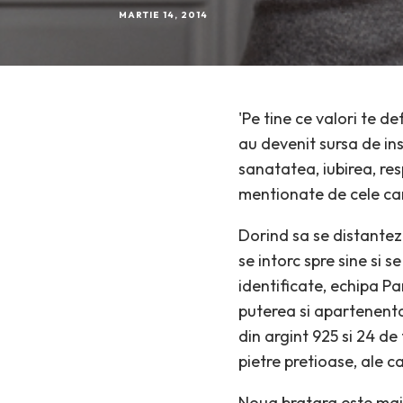
MARTIE 14, 2014
'Pe tine ce valori te d
au devenit sursa de in
sanatatea, iubirea, res
mentionate de cele car
Dorind sa se distanteze
se intorc spre sine si 
identificate, echipa P
puterea si apartenenta 
din argint 925 si 24 de
pietre pretioase, ale c
Noua bratara este mai s