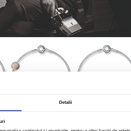
Detalii
uri
rsonaliza conținutul și anunțurile, pentru a oferi funcții de rețele