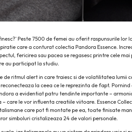
efinesc?' Peste 7500 de femei au oferit raspunsurile lor l
spiratie care a conturat colectia Pandora Essence. Incre
pectul, fericirea sau pacea se regasesc printre cele mai 
e au participat la studiu.
 de ritmul alert in care traiesc si de volatilitatea lumi
se reconecteaza la ceea ce le reprezinta de fapt. Pornind
andora a evidentiat patru tendinte importante – armoni
– care le vor influenta creatiile viitoare. Essence Colle
 talismane care pot fi montate pe ea, toate finisate man
aror simboluri cristalizeaza 24 de valori personale.
upla, iar talismanele au un sistem de prindere unic si po