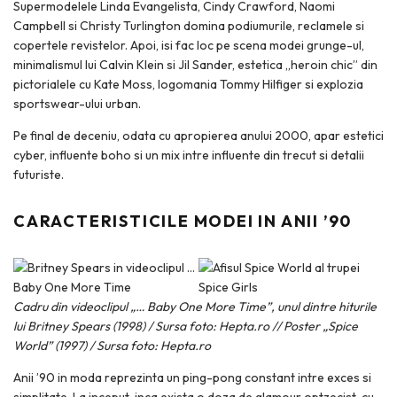
Supermodelele Linda Evangelista, Cindy Crawford, Naomi
Campbell si Christy Turlington domina podiumurile, reclamele si
copertele revistelor. Apoi, isi fac loc pe scena modei grunge-ul,
minimalismul lui Calvin Klein si Jil Sander, estetica „heroin chic” din
pictorialele cu Kate Moss, logomania Tommy Hilfiger si explozia
sportswear-ului urban.
Pe final de deceniu, odata cu apropierea anului 2000, apar estetici
cyber, influente boho si un mix intre influente din trecut si detalii
futuriste.
CARACTERISTICILE MODEI IN ANII ’90
Cadru din videoclipul „… Baby One More Time”, unul dintre hiturile
lui Britney Spears (1998) / Sursa foto: Hepta.ro // Poster „Spice
World” (1997) / Sursa foto: Hepta.ro
Anii ’90 in moda reprezinta un ping-pong constant intre exces si
simplitate. La inceput, inca exista o doza de glamour optzecist, cu