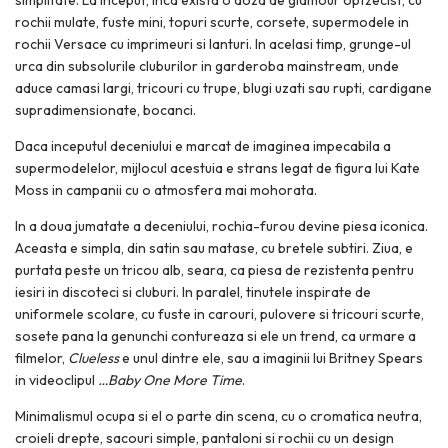
rochii mulate, fuste mini, topuri scurte, corsete, supermodele in
rochii Versace cu imprimeuri si lanturi. In acelasi timp, grunge-ul
urca din subsolurile cluburilor in garderoba mainstream, unde
aduce camasi largi, tricouri cu trupe, blugi uzati sau rupti, cardigane
supradimensionate, bocanci.
Daca inceputul deceniului e marcat de imaginea impecabila a
supermodelelor, mijlocul acestuia e strans legat de figura lui Kate
Moss in campanii cu o atmosfera mai mohorata.
In a doua jumatate a deceniului, rochia-furou devine piesa iconica.
Aceasta e simpla, din satin sau matase, cu bretele subtiri. Ziua, e
purtata peste un tricou alb, seara, ca piesa de rezistenta pentru
iesiri in discoteci si cluburi. In paralel, tinutele inspirate de
uniformele scolare, cu fuste in carouri, pulovere si tricouri scurte,
sosete pana la genunchi contureaza si ele un trend, ca urmare a
filmelor,
Clueless
e unul dintre ele, sau a imaginii lui Britney Spears
in videoclipul
…Baby One More Time
.
Minimalismul ocupa si el o parte din scena, cu o cromatica neutra,
croieli drepte, sacouri simple, pantaloni si rochii cu un design