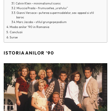
Calvin Klein – minimalismul iconic
Miuccia Prada – frumusetea „uratului”
Gianni Versace – puterea supermodelelor, sex-appeal si stil
baroc
Marc Jacobs – stilul grunge pe podium
Moda anilor ’90 in Romania
Concluzii
Surse
ISTORIA ANILOR ’90