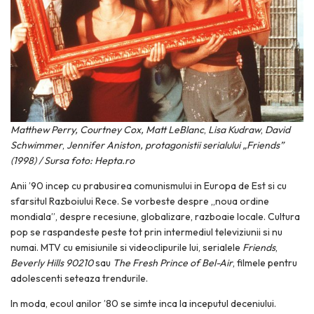
Matthew Perry,
Courtney Cox, Matt LeBlanc
,
Lisa Kudraw
,
David
Schwimmer
,
Jennifer Aniston, protagonistii serialului „Friends”
(1998) / Sursa foto: Hepta.ro
Anii ’90 incep cu prabusirea comunismului in Europa de Est si cu
sfarsitul Razboiului Rece. Se vorbeste despre „noua ordine
mondiala”, despre recesiune, globalizare, razboaie locale. Cultura
pop se raspandeste peste tot prin intermediul televiziunii si nu
numai. MTV cu emisiunile si videoclipurile lui, serialele
Friends
,
Beverly Hills 90210
sau
The Fresh Prince of Bel-Air
, filmele pentru
adolescenti seteaza trendurile.
In moda, ecoul anilor ’80 se simte inca la inceputul deceniului.