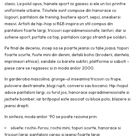
clasic. La polul opus, hainele sport isi gasesc si ele un loc printre
uniformele urbane. Tinutele sunt compuse din hanorace cu
logouri, pantaloni de trening, bustiere sport, sepci, sneakersi
masivi. Artisti de hip-hop si R&B inspira un stil compus din
pantaloni foarte largi, tricouri supradimensionate, lanturi, dar si
sutiene sport, purtate ca top, pantaloni cargo stramti pe solduri.
Pe final de deceniu, incep sa se poarte jeansi cu talie joasa, topuri
foarte scurte, fuste mini din denim, detalii boho (broderii, dantela,
imprimeuri etnice), sandale cu barete subtiri, platforme si saboti –
piese care se regasesc si in moda anilor 2000.
In garderoba masculina, grunge-ul inseamna tricouri cu trupe,
pulovere destramate, blugi rupti, conversi sau bocanci. Hip-hopul
aduce pantaloni largi, cu turul jos, hanorace supradimensionate si
jachete bomber, iar britpopul este asociat cu bluze polo, blazere si
jeansi drepti.
In sinteza, moda anilor ‘90 se poate rezuma prin:
siluete: rochii-furou, rochii mini, topuri scurte, hanorace si
tricouri largi, pantaloni cargo si jeansi foarte largi;