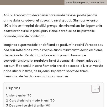
Sursa foto: Hepta.ro / Layout: Canva
Anii ’90 reprezinta deceniul in care moda devine, poate pentru
prima data, cu adevarat casual, la nivel global.
Glamour-ul anilor
’80
e inlocuit treptat de stilul grunge, de minimalism, iar logomania
asaza brandurile in prim-plan. Hainele trebuie sa fie purtabile,
comode, usor de combinat.
Imaginea supermodelelor defiland pe podium in rochii Versace sau
cea a lui Kate Moss intr-o rochie-furou minimalista devin embleme
ale perioadei. Pe strada, adolescentii poarta hanorace
supradimensionate, pantaloni largi si camasi din flanel, adesea in
carouri. E deceniul in care Romania are si ea acces la lucruri vazute
pana atunci in filme, de la jeansi la pantofi sport de firma,
treninguri de fas, tricouri cu logouri imense.
Cuprins
Istoria anilor ’90
Caracteristicile modei in anii ’90
Designeri celebri ai anilor ’90