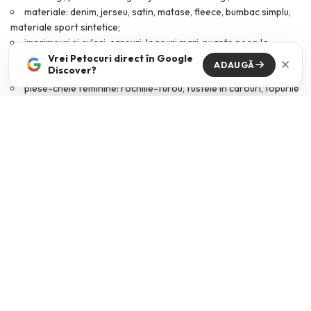
materiale: denim, jerseu, satin, matase, fleece, bumbac simplu,
materiale sport sintetice;
imprimeuri si culori: carouri, logouri mari, nuante neon la
inceput, apoi, cand minimalismul atrage interesul iubitorilor de
Vrei Petocuri direct în Google
ADAUGĂ
Discover?
moda, domina negrul, bejul, griul;
piese-cheie feminine: rochiile-furou, fustele in carouri, topurile
scurte, bocancii purtati cu rochii, treningurile de firma, bustierele
sport;
piese-cheie masculine: camasile din flanel, tricourile cu trupe
muzicale, blugii uzati, hanoracele cu gluga, pantalonii chino,
jachetele bomber;
atitudine: relaxata, un balans constant intre lookuri relaxate si
tinute cu branduri la vedere.
DESIGNERI CELEBRI AI ANILOR ’90
Cadru din expozitia „Gianni Versace Restrospective”, desfasurata