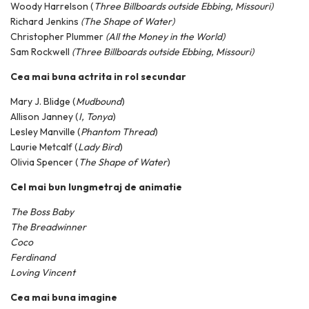
Woody Harrelson (
Three Billboards outside Ebbing, Missouri
)
Richard Jenkins
(The Shape of Water
)
Christopher Plummer
(All the Money in the World
)
Sam Rockwell
(Three Billboards outside Ebbing, Missouri)
Cea mai buna actrita in rol secundar
Mary J. Blidge (
Mudbound
)
Allison Janney (
I, Tonya
)
Lesley Manville (
Phantom Thread
)
Laurie Metcalf (
Lady Bird
)
Olivia Spencer (
The Shape of Water
)
Cel mai bun lungmetraj de animatie
The Boss Baby
The Breadwinner
Coco
Ferdinand
Loving Vincent
Cea mai buna imagine