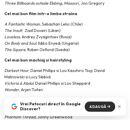
Three Billboards outside Ebbing, Missouri,
Jon Gregory
Cel mai bun film intr-o limba straina
A Fantastic Woman
, Sebastian Lelio (Chile)
The Insult
, Ziad Doueiri (Liban)
Loveless
, Andrey Zvyagintsev (Rusia)
On Body and Soul
, Ildiko Enyedi (Ungaria)
The Square
, Ruben Ostlund (Suedia)
Cel mai bun machiaj si hairstyling
Darkest Hour
, Daniel Phillips si Lou Kazuhiro Tsuji, David
Malinowski si Lucy Sibbick
Victoria & Abdul
, Daniel Phillips si Lou Sheppard
Wonder
, Arjen Tuiten
Cea mai buna coloana sonora originala
Vrei Petocuri direct în Google
ADAUGĂ
Discover?
Dunkirk,
Hans Zimmer
Phantom Thread,
Jonny Greenwood
The Shape of Water,
Alexandre Desplat
Star Wars: The Last Jedi,
John Williams