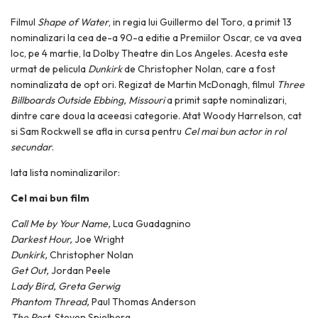
Filmul
Shape of Water
, in regia lui Guillermo del Toro, a primit 13
nominalizari la cea de-a 90-a editie a Premiilor Oscar, ce va avea
loc, pe 4 martie, la Dolby Theatre din Los Angeles. Acesta este
urmat de pelicula
Dunkirk
de Christopher Nolan, care a fost
nominalizata de opt ori. Regizat de Martin McDonagh, filmul
Three
Billboards Outside Ebbing, Missouri
a primit sapte nominalizari,
dintre care doua la aceeasi categorie. Atat Woody Harrelson, cat
si Sam Rockwell se afla in cursa pentru
Cel mai bun actor in rol
secundar
.
Iata lista nominalizarilor:
Cel mai bun film
Call Me by Your Name,
Luca Guadagnino
Darkest Hour,
Joe Wright
Dunkirk,
Christopher Nolan
Get Out,
Jordan Peele
Lady Bird,
Greta Gerwig
Phantom Thread,
Paul Thomas Anderson
The Post,
Steven Spielberg