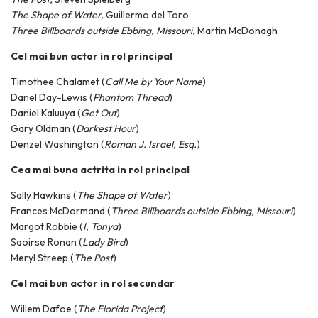
The Shape of Water,
Guillermo del Toro
Three Billboards outside Ebbing, Missouri,
Martin McDonagh
Cel mai bun actor in rol principal
Timothee Chalamet (
Call Me by Your Name
)
Danel Day-Lewis (
Phantom Thread
)
Daniel Kaluuya (
Get Out
)
Gary Oldman (
Darkest Hour
)
Denzel Washington (
Roman J. Israel, Esq.
)
Cea mai buna actrita in rol principal
Sally Hawkins (
The Shape of Water
)
Frances McDormand (
Three Billboards outside Ebbing, Missouri
)
Margot Robbie (
I, Tonya
)
Saoirse Ronan (
Lady Bird
)
Meryl Streep (
The Post
)
Cel mai bun actor in rol secundar
Willem Dafoe (
The Florida Project
)