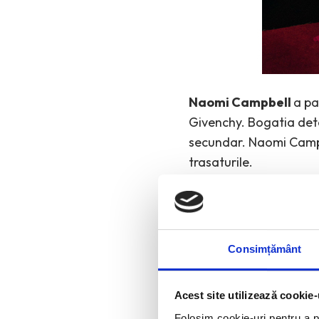
Naomi Campbell
a pa
Givenchy. Bogatia detal
secundar. Naomi Campbe
trasaturile.
Consimțământ
Acest site utilizează cookie-
Folosim cookie-uri pentru a pe