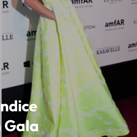
ndice
n Gala