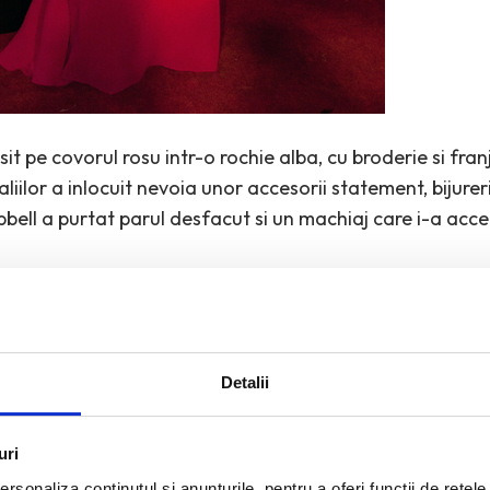
sit pe covorul rosu intr-o rochie alba, cu broderie si fra
iilor a inlocuit nevoia unor accesorii statement, bijurer
ll a purtat parul desfacut si un machiaj care i-a acce
Detalii
uri
rsonaliza conținutul și anunțurile, pentru a oferi funcții de rețele