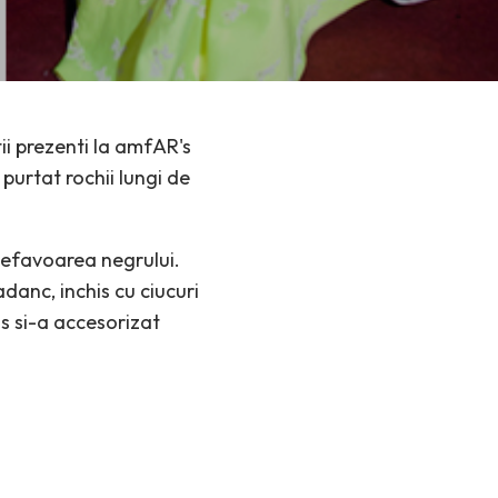
i prezenti la amfAR's
purtat rochii lungi de
defavoarea negrului.
danc, inchis cu ciucuri
s si-a accesorizat