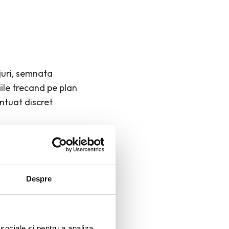
njuri, semnata
iile trecand pe plan
ntuat discret
Despre
 sociale și pentru a analiza