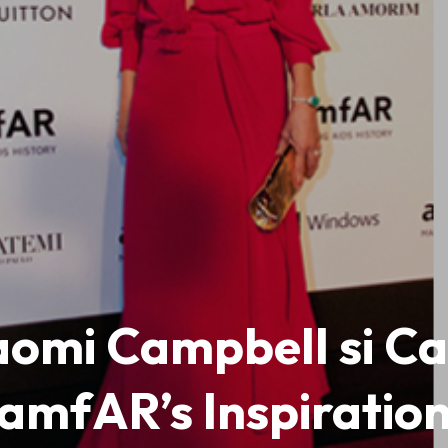
aomi Campbell si Ca
amfAR’s Inspiratio