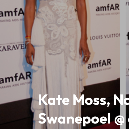
Kate Moss, N
Swanepoel @ 