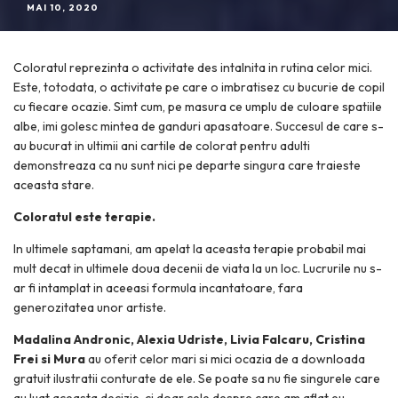
MAI 10, 2020
Coloratul reprezinta o activitate des intalnita in rutina celor mici.
Este, totodata, o activitate pe care o imbratisez cu bucurie de copil
cu fiecare ocazie. Simt cum, pe masura ce umplu de culoare spatiile
albe, imi golesc mintea de ganduri apasatoare. Succesul de care s-
au bucurat in ultimii ani cartile de colorat pentru adulti
demonstreaza ca nu sunt nici pe departe singura care traieste
aceasta stare.
Coloratul este terapie.
In ultimele saptamani, am apelat la aceasta terapie probabil mai
mult decat in ultimele doua decenii de viata la un loc. Lucrurile nu s-
ar fi intamplat in aceeasi formula incantatoare, fara
generozitatea unor artiste.
Madalina Andronic, Alexia Udriste, Livia Falcaru, Cristina
Frei si Mura
au oferit celor mari si mici ocazia de a downloada
gratuit ilustratii conturate de ele. Se poate sa nu fie singurele care
au luat aceasta decizie, ci doar cele despre care am aflat eu.