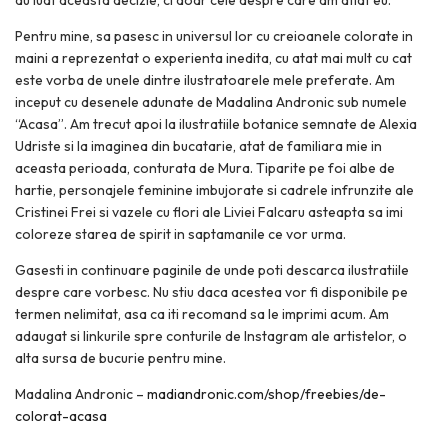
Pentru mine, sa pasesc in universul lor cu creioanele colorate in
maini a reprezentat o experienta inedita, cu atat mai mult cu cat
este vorba de unele dintre ilustratoarele mele preferate. Am
inceput cu desenele adunate de Madalina Andronic sub numele
“Acasa”. Am trecut apoi la ilustratiile botanice semnate de Alexia
Udriste si la imaginea din bucatarie, atat de familiara mie in
aceasta perioada, conturata de Mura. Tiparite pe foi albe de
hartie, personajele feminine imbujorate si cadrele infrunzite ale
Cristinei Frei si vazele cu flori ale Liviei Falcaru asteapta sa imi
coloreze starea de spirit in saptamanile ce vor urma.
Gasesti in continuare paginile de unde poti descarca ilustratiile
despre care vorbesc. Nu stiu daca acestea vor fi disponibile pe
termen nelimitat, asa ca iti recomand sa le imprimi acum. Am
adaugat si linkurile spre conturile de Instagram ale artistelor, o
alta sursa de bucurie pentru mine.
Madalina Andronic –
madiandronic.com/shop/freebies/de-
colorat-acasa