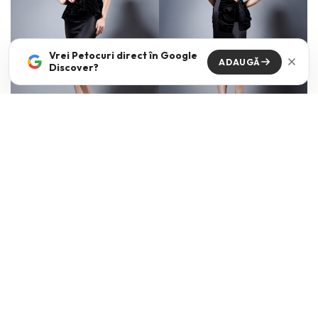
Vrei Petocuri direct în Google
ADAUGĂ
Discover?
Rochiile cu drapaje ce urca adanc pe linia coapsei constituie
optiunea potrivita atunci cand iti doresti un look classy si rafinat, in
timp ce rochiile fluide pot fi o adevarata declaratie de stil si
atitudine. Tinutele urmaresc delicat si senzual linia corpului,
imbinand croiurile simple si feminine cu pliseuri, fronseuri, cu
decupaje indraznete, cu decolteuri de efect si decoratiuni sic.
Gasesti intreaga colectie
aici
!
Foto: Bien Savvy