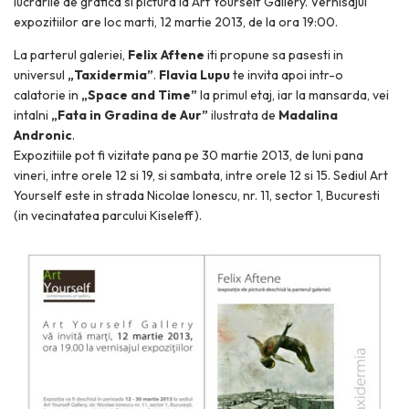
lucrarile de grafica si pictura la Art Yourself Gallery. Vernisajul
expozitiilor are loc marti, 12 martie 2013, de la ora 19:00.
La parterul galeriei,
Felix Aftene
iti propune sa pasesti in
universul
„Taxidermia”
.
Flavia Lupu
te invita apoi intr-o
calatorie in
„Space and Time”
la primul etaj, iar la mansarda, vei
intalni
„Fata in Gradina de Aur”
ilustrata de
Madalina
Andronic
.
Expozitiile pot fi vizitate pana pe 30 martie 2013, de luni pana
vineri, intre orele 12 si 19, si sambata, intre orele 12 si 15. Sediul Art
Yourself este in strada Nicolae Ionescu, nr. 11, sector 1, Bucuresti
(in vecinatatea parcului Kiseleff).