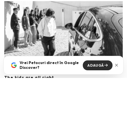
Vrei Petocuri direct în Google
ADAUGĂ
Discover?
The kids are all right
VICKI NICOLA
·
MAI 15, 2026
Cum comunici cu tinerii din ziua de azi? Mai ales cand dupa aceasta
intrebare urmeaza de cele mai
...