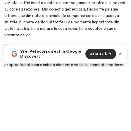
variate, astfel incat e destul de usor sa gasesti, printre ele, povesti
cu care sa rezonezi. Din colectia generoasa, fac parte peisaje
urbane sau din natura, animale de companie care se relaxeaza
linistite, buchete de flori si tot felul de momente importante din
viata noastra, fie o mutare la casa noua, fie o casatorie sau o
vacanta de vis.
Brandul este din Tarile de Jos, fondat de Marga van Oers si
Vrei Petocuri direct în Google
inspirat de un cadou primit de la bunica ei: o cutie cu faianta
ADAUGĂ
Discover?
traditionala in alb si albastru (Delft Blue). Din 2013, ea creeaza
propria faianta care imbina elemente vechi cu elemente moderne.
Pe langa aceste detalii, mi-a mai atras atentia pe
site-ul brandului
si faptul ca exista optiunea de a personaliza unele modele de
faianta.
*
Targul Let’s Spring Together s-a incheiat pe 10 martie, dar iti
recomand sa urmaresti, daca nu o faci deja, activitatea
@primitiv_plants
si
@visuell.sanziana
. Nu este singurul eveniment
organizat la Primitiv si nici singurul organizat impreuna.