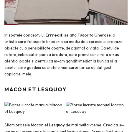
In spatele conceptului
Errredit
, se afla Tudorita Gherase, o
artista care foloseste broderia ca mediu de expresie si creeaza
obiecte cu o sensibilitate aparte, de pastrat o viata. Caietul de
retete, imbracat in panza brodata, este primul care mi-a atras
atentia, poate si pentru ca m-am gandit imediat la bunica si la
caietul care gazduia secretele mancarurilor ce au dat gust
copilariei mele.
MACON ET LESQUOY
Stiam brosele
Macon et Lesquoy
de mai multa vreme. Cred ca le-
am vazut prima oara la magazinul Inside Home. Acum a fost, insa,