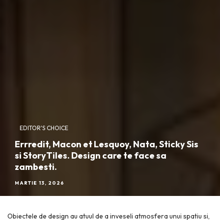
EDITOR'S CHOICE
Errredit, Macon et Lesquoy, Nata, Sticky Sis
si StoryTiles. Design care te face sa
zambesti.
MARTIE 13, 2026
Obiectele de design au atuul de a inveseli atmosfera unui spatiu si,