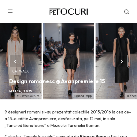
CATWALK
Design romanesc @ Avanpremiere 15
MAI 14, 2015
Musette Couture
Bianca Popp
Bianca
9 designeri romani si-au prezentat colectiile 2015/2016 la cea de-
a 15-a editie Avanpremiere, desfasurata, pe 12 mai, in sala
„Tancred Banateanu” a Muzeului Taranului Roman.
Colectia „Temple Invisible” semnata de
Bianca Popp
a fost cea