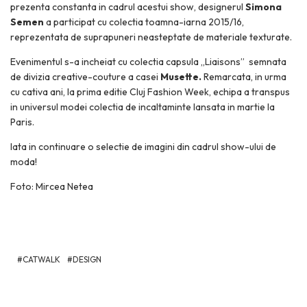
prezenta constanta in cadrul acestui show, designerul
Simona
Semen
a participat cu colectia toamna-iarna 2015/16,
reprezentata de suprapuneri neasteptate de materiale texturate.
Evenimentul s-a incheiat cu colectia capsula „Liaisons” semnata
de divizia creative-couture a casei
Musette.
Remarcata, in urma
cu cativa ani, la prima editie Cluj Fashion Week, echipa a transpus
in universul modei colectia de incaltaminte lansata in martie la
Paris.
Iata in continuare o selectie de imagini din cadrul show-ului de
moda!
Foto: Mircea Netea
CATWALK
DESIGN