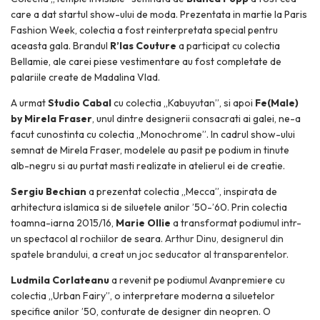
care a dat startul show-ului de moda. Prezentata in martie la Paris
Fashion Week, colectia a fost reinterpretata special pentru
aceasta gala. Brandul
R’Ias Couture
a participat cu colectia
Bellamie, ale carei piese vestimentare au fost completate de
palariile create de Madalina Vlad.
A urmat
Studio Cabal
cu colectia „Kabuyutan”, si apoi
Fe(Male)
by Mirela Fraser
, unul dintre designerii consacrati ai galei, ne-a
facut cunostinta cu colectia „Monochrome”. In cadrul show-ului
semnat de Mirela Fraser, modelele au pasit pe podium in tinute
alb-negru si au purtat masti realizate in atelierul ei de creatie.
Sergiu Bechian
a prezentat colectia „Mecca”, inspirata de
arhitectura islamica si de siluetele anilor ’50-’60. Prin colectia
toamna-iarna 2015/16,
Marie Ollie
a transformat podiumul intr-
un spectacol al rochiilor de seara.
Arthur Dinu, designerul din
spatele brandului, a creat un joc seducator al transparentelor.
Ludmila Corlateanu
a revenit pe podiumul Avanpremiere cu
colectia „Urban Fairy”, o interpretare moderna a siluetelor
specifice anilor ’50, conturate de designer din neopren. O