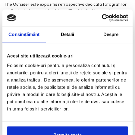
The Outsider este expozitia retrospectiva dedicata fotografiilor
realizate de Andreea Macri, in cei 13 ani de fashion week
...
Consimțământ
Detalii
Despre
Acest site utilizează cookie-uri
Folosim cookie-uri pentru a personaliza conținutul și
anunțurile, pentru a oferi funcții de rețele sociale și pentru
a analiza traficul. De asemenea, le oferim partenerilor de
rețele sociale, de publicitate și de analize informații cu
privire la modul în care folosiți site-ul nostru. Aceștia le
pot combina cu alte informații oferite de dvs. sau culese
Dan Perjovschi x Comme des Garcons. A Story
în urma folosirii serviciilor lor.
About A Collaboration.
IOANA LOVIN
·
IUNIE 3, 2026
Arta lui Dan Perjovschi si moda Comme des Garsons exprima, in
Permite toate