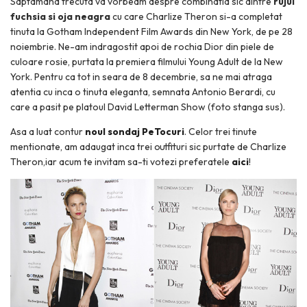
Saptamana trecuta va vorbeam despre combinatia sic dintre
rujul
fuchsia si oja neagra
cu care Charlize Theron si-a completat
tinuta la Gotham Independent Film Awards din New York, de pe 28
noiembrie. Ne-am indragostit apoi de rochia Dior din piele de
culoare rosie, purtata la premiera filmului Young Adult de la New
York. Pentru ca tot in seara de 8 decembrie, sa ne mai atraga
atentia cu inca o tinuta eleganta, semnata Antonio Berardi, cu
care a pasit pe platoul David Letterman Show (foto stanga sus).
Asa a luat contur
noul sondaj PeTocuri
. Celor trei tinute
mentionate, am adaugat inca trei outfituri sic purtate de Charlize
Theron,iar acum te invitam sa-ti votezi preferatele
aici
!