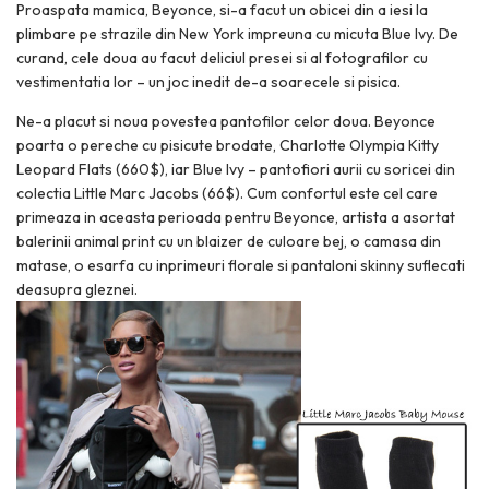
Proaspata mamica, Beyonce, si-a facut un obicei din a iesi la
plimbare pe strazile din New York impreuna cu micuta Blue Ivy. De
curand, cele doua au facut deliciul presei si al fotografilor cu
vestimentatia lor – un joc inedit de-a soarecele si pisica.
Ne-a placut si noua povestea pantofilor celor doua.
Beyonce
poarta o pereche cu pisicute brodate,
Charlotte Olympia Kitty
Leopard Flats
(660$), iar Blue Ivy – pantofiori aurii cu soricei din
colectia
Little Marc Jacobs (66$).
Cum confortul este cel care
primeaza in aceasta perioada pentru Beyonce, artista a asortat
balerinii animal print cu un blaizer de culoare bej, o camasa din
matase, o esarfa cu inprimeuri florale si pantaloni skinny suflecati
deasupra gleznei.