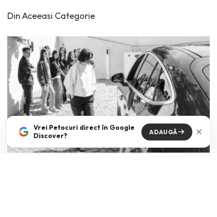
Din Aceeasi Categorie
Vrei Petocuri direct în Google
ADAUGĂ
Discover?
The kids are all right
VICKI NICOLA
·
MAI 15, 2026
Cum comunici cu tinerii din ziua de azi? Mai ales cand dupa aceasta
intrebare urmeaza de cele mai
...