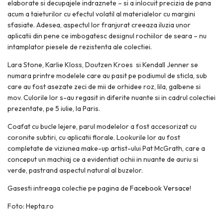
elaborate si decupajele indraznete – si a inlocuit precizia de pana
acum a taieturilor cu efectul volatil al materialelor cu margini
sfasiate. Adesea, aspectul lor franjurat creeaza iluzia unor
aplicatii din pene ce imbogatesc designul rochiilor de seara – nu
intamplator piesele de rezistenta ale colectiei.
Lara Stone, Karlie Kloss, Doutzen Kroes si Kendall Jenner se
numara printre modelele care au pasit pe podiumul de sticla, sub
care au fost asezate zeci de mii de orhidee roz, lila, galbene si
mov. Culorile lor s-au regasit in diferite nuante si in cadrul colectiei
prezentate, pe 5 iulie, la Paris.
Coafat cu bucle lejere, parul modelelor a fost accesorizat cu
coronite subtiri, cu aplicatii florale. Lookurile lor au fost
completate de viziunea make-up artist-ului Pat McGrath, care a
conceput un machiaj ce a evidentiat ochii in nuante de auriu si
verde, pastrand aspectul natural al buzelor.
Gasesti intreaga colectie pe pagina de
Facebook Versace
!
Foto: Hepta.ro