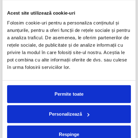
Dan Perjovschi x Comme des Garcons. A Story
Acest site utilizează cookie-uri
About A Collaboration.
Folosim cookie-uri pentru a personaliza conținutul și
IOANA LOVIN
·
IUNIE 3, 2026
anunțurile, pentru a oferi funcții de rețele sociale și pentru
a analiza traficul. De asemenea, le oferim partenerilor de
Arta lui Dan Perjovschi si moda Comme des Garsons exprima, in
rețele sociale, de publicitate și de analize informații cu
limbaje diferite, un manifest despre societatea in
...
privire la modul în care folosiți site-ul nostru. Aceștia le
pot combina cu alte informații oferite de dvs. sau culese
în urma folosirii serviciilor lor.
Mood Board
Permite toate
Personalizează
Respinge