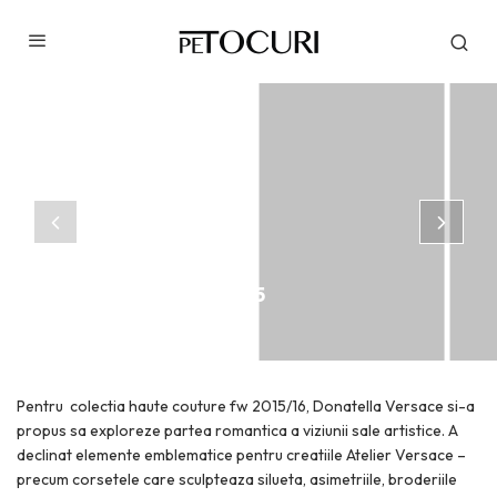
CATWALK
Atelier Versace FW 2015
IULIE 6, 2015
Pentru colectia haute couture fw 2015/16, Donatella Versace si-a
propus sa exploreze partea romantica a viziunii sale artistice. A
declinat elemente emblematice pentru creatiile Atelier Versace –
precum corsetele care sculpteaza silueta, asimetriile, broderiile