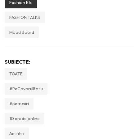
Fashion Etc
FASHION TALKS
Mood Board
SUBIECTE:
TOATE
#PeCovorulRosu
#petocuri
10 ani de online
Amintiri