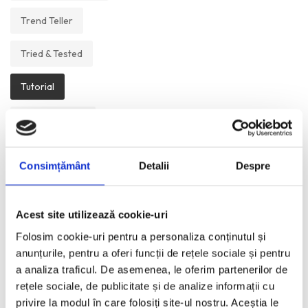
Trend Teller
Tried & Tested
Tutorial
Un Muzeu Pe Zi
Vickipedia
Consimțământ
Detalii
Despre
Visual Postcards
Acest site utilizează cookie-uri
We like
Folosim cookie-uri pentru a personaliza conținutul și
anunțurile, pentru a oferi funcții de rețele sociale și pentru
a analiza traficul. De asemenea, le oferim partenerilor de
ANI:
rețele sociale, de publicitate și de analize informații cu
privire la modul în care folosiți site-ul nostru. Aceștia le