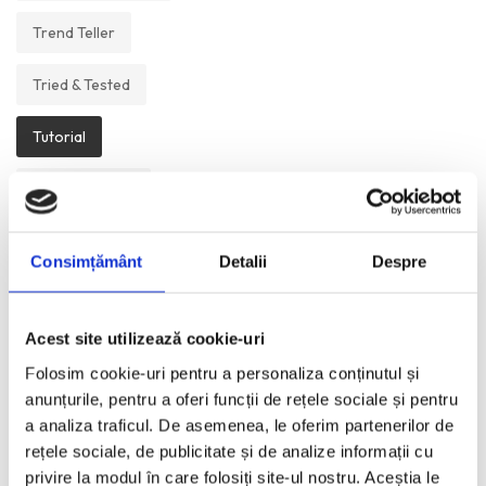
Trend Teller
Tried & Tested
Tutorial
Un Muzeu Pe Zi
Vickipedia
Consimțământ
Detalii
Despre
Visual Postcards
Acest site utilizează cookie-uri
We like
Folosim cookie-uri pentru a personaliza conținutul și
anunțurile, pentru a oferi funcții de rețele sociale și pentru
a analiza traficul. De asemenea, le oferim partenerilor de
ANI:
rețele sociale, de publicitate și de analize informații cu
privire la modul în care folosiți site-ul nostru. Aceștia le