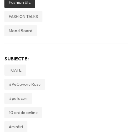
Fashion Etc
FASHION TALKS
Mood Board
SUBIECTE:
TOATE
#PeCovorulRosu
#petocuri
10 ani de online
Amintiri