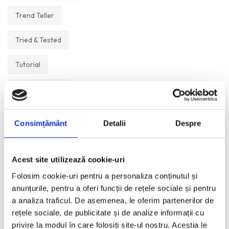
Trend Teller
Tried & Tested
Tutorial
Un Muzeu Pe Zi
Vickipedia
Consimțământ
Detalii
Despre
Visual Postcards
Acest site utilizează cookie-uri
We like
Folosim cookie-uri pentru a personaliza conținutul și
anunțurile, pentru a oferi funcții de rețele sociale și pentru
a analiza traficul. De asemenea, le oferim partenerilor de
ANI:
rețele sociale, de publicitate și de analize informații cu
privire la modul în care folosiți site-ul nostru. Aceștia le