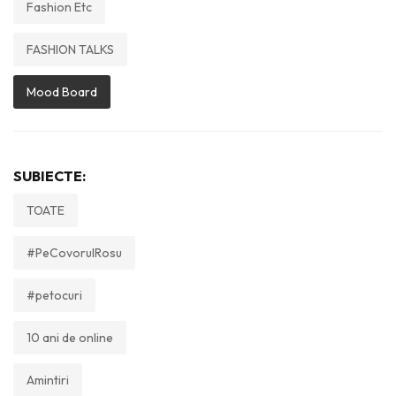
Fashion Etc
FASHION TALKS
Mood Board
SUBIECTE:
TOATE
#PeCovorulRosu
#petocuri
10 ani de online
Amintiri