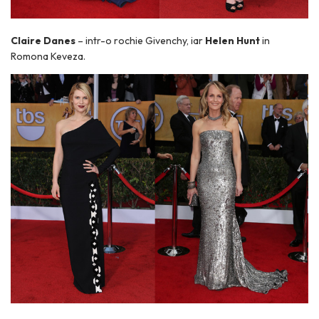
Claire Danes
– intr-o rochie Givenchy, iar
Helen Hunt
in
Romona Keveza.