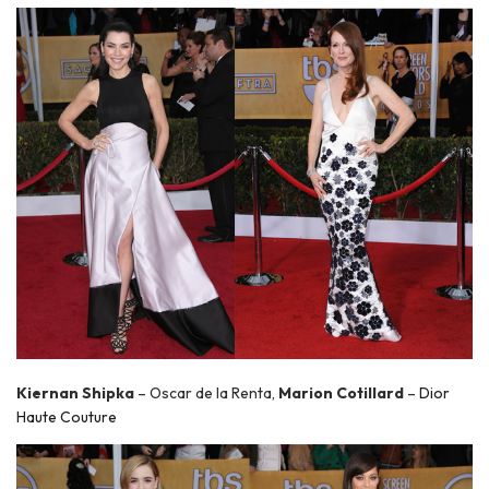
Kiernan Shipka
– Oscar de la Renta,
Marion Cotillard
–
Dior
Haute Couture