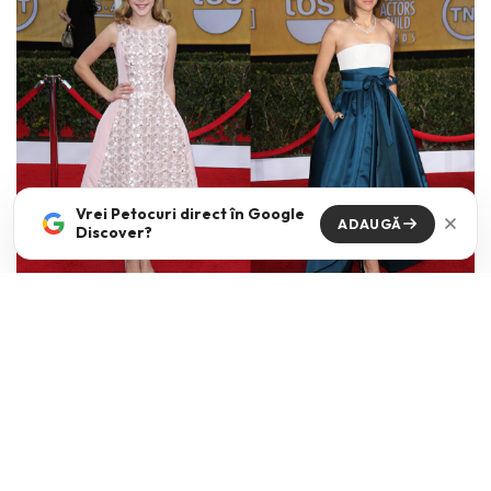
Vrei Petocuri direct în Google
ADAUGĂ
Discover?
Nicole Kidman
– Vivienne Westwood,
Rose Byrne
–
Valentino