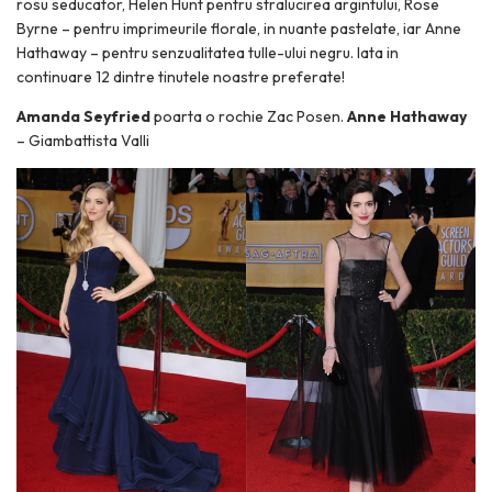
rosu seducator, Helen Hunt pentru stralucirea argintului, Rose
Byrne – pentru imprimeurile florale, in nuante pastelate, iar Anne
Hathaway – pentru senzualitatea tulle-ului negru. Iata in
continuare 12 dintre tinutele noastre preferate!
Amanda Seyfried
poarta o rochie Zac Posen.
Anne Hathaway
– Giambattista Valli