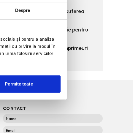
cariera
Despre
Despre moda, studenti si puterea
contextului
Coafuri elegante. Inspiratie pentru
2026.
 sociale și pentru a analiza
rmații cu privire la modul în
Cele mai impresionante imprimeuri
n urma folosirii serviciilor
ale verii
Permite toate
CONTACT