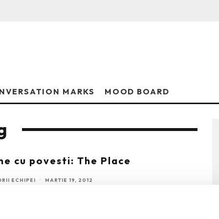
NVERSATION MARKS
MOOD BOARD
g
ne cu povesti: The Place
RII ECHIPEI
·
MARTIE 19, 2012
vitrinele care ne spun povesti, care contureaza, prin
iul pieselor celor mai recente colectii, personaje ce
...