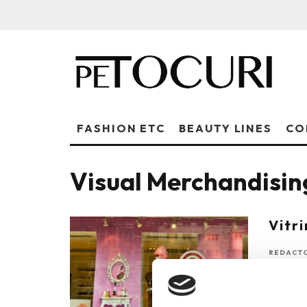
FASHION ETC
BEAUTY LINES
CO
Visual Merchandisin
Vitri
REDACTO
Ne plac 
intermed