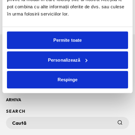
Rochii de vara, elegante, casual, de vacanta. Inspiratie
pot combina cu alte informații oferite de dvs. sau culese
pentru 2026.
în urma folosirii serviciilor lor.
Bucurestiul pe harta globala a Mercedes-Benz
Permite toate
SOCIAL MEDIA
Personalizează
POLITICA DE CONFIDENTIALITATE
Respinge
INFO + TERMENI SI CONDITII
POLITICA DE COOKIES
ARHIVA
SEARCH