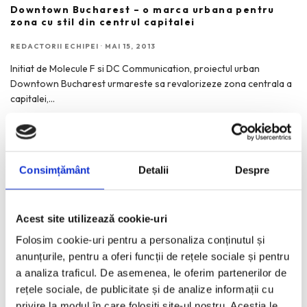
Downtown Bucharest – o marca urbana pentru
zona cu stil din centrul capitalei
REDACTORII ECHIPEI
·
MAI 15, 2013
Initiat de Molecule F si DC Communication, proiectul urban
Downtown Bucharest urmareste sa revalorizeze zona centrala a
capitalei,
...
Consimțământ
Detalii
Despre
RECENT POSTS
Acest site utilizează cookie-uri
Le Bonheur by Jacquemus. Vara transpusa intr-o colectie
vestimentara.
Folosim cookie-uri pentru a personaliza conținutul și
anunțurile, pentru a oferi funcții de rețele sociale și pentru
Transilvania | Extravaganza. Lucrarile lui Stefan Caltia,
a analiza traficul. De asemenea, le oferim partenerilor de
expuse la Sibiu.
rețele sociale, de publicitate și de analize informații cu
CHANEL Rouge Coco Hydra Gloss
privire la modul în care folosiți site-ul nostru. Aceștia le