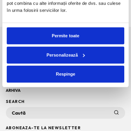
pot combina cu alte informații oferite de dvs. sau culese
The Outsider. Andreea Macri. 13 ani de fotografie de moda
intr-o expozitie.
în urma folosirii serviciilor lor.
Permite toate
SOCIAL MEDIA
Personalizează
POLITICA DE CONFIDENTIALITATE
INFO + TERMENI SI CONDITII
Respinge
POLITICA DE COOKIES
ARHIVA
SEARCH
ABONEAZA-TE LA NEWSLETTER