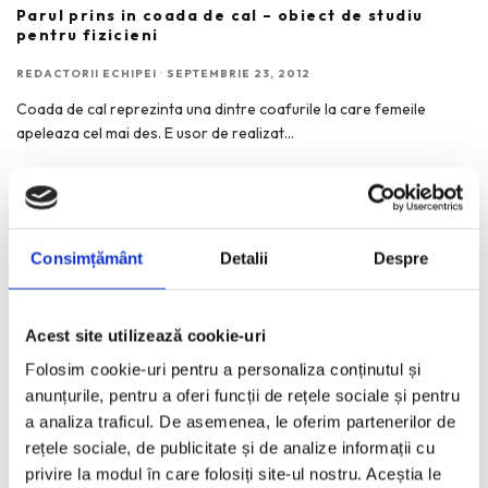
Parul prins in coada de cal – obiect de studiu
pentru fizicieni
REDACTORII ECHIPEI
·
SEPTEMBRIE 23, 2012
Coada de cal reprezinta una dintre coafurile la care femeile
apeleaza cel mai des. E usor de realizat
...
Consimțământ
Detalii
Despre
RECENT POSTS
Rochii de vara, elegante, casual, de vacanta. Inspiratie
Acest site utilizează cookie-uri
pentru 2026.
Folosim cookie-uri pentru a personaliza conținutul și
Bucurestiul pe harta globala a Mercedes-Benz
anunțurile, pentru a oferi funcții de rețele sociale și pentru
Funda, element cheie in designul rochiilor de ocazie
a analiza traficul. De asemenea, le oferim partenerilor de
KAWS: Art & Comix la Albertina Modern – cand benzile
rețele sociale, de publicitate și de analize informații cu
desenate intra in muzeu
privire la modul în care folosiți site-ul nostru. Aceștia le