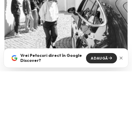
Vrei Petocuri direct în Google
ADAUGĂ
Discover?
The kids are all right
VICKI NICOLA
·
MAI 15, 2026
Cum comunici cu tinerii din ziua de azi? Mai ales cand dupa aceasta
intrebare urmeaza de cele mai
...