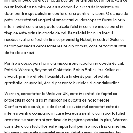
limitele impuse de dress-code sau de tendintele sezoniere. Asa ca
nu ar trebui sa ne mire ca ea a devenit o sursa de inspiratie nu
doar pentru specialistii in coafura, ci si pentru fizicieni. O echipa de
patru cercetatori englezi si americani au descoperit formula prin
intermediul careia se poate calcula felul in care se misca parul in
timp ce este prins in coada de cal. Rezultatul lor nu a trecut
neobservat si a fost distins cu premiul Ig Nobel, in cadrul Galei ce
recompenseaza cercetarile iesite din comun, care te fac mai intai
de toate sa razi.
Pentru a descoperi formula miscarii unei coafuri in coada de cal,
Patrick Warren, Raymond Goldstein, Robin Ball si Joe Keller au
studiat, printre altele, flexibilitatea firului de par, efectele
gravitatiei asupra lui, dar si prezenta buclelor si a onduleurilor.
Warren, cercetator la Unilever UK, este incantat de faptul ca
proiectul in care a fost implicat se bucura de notorietate.
Conform bbc.co.uk, el a declarat ca subiectul cercetat este de
interes pentru compania in care lucreaza pentru ca in portofoliul
acesteia se numara si produse de ingrijirea parului. In plus, Warren
considera ca studiul lor este important pentru industria animatiei.
Miscarea naturala a parului este un detaliu greu de surprins, iar