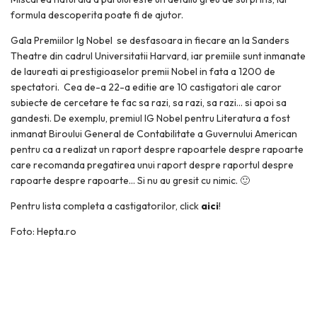
formula descoperita poate fi de ajutor.
Gala Premiilor Ig Nobel se desfasoara in fiecare an la Sanders
Theatre din cadrul Universitatii Harvard, iar premiile sunt inmanate
de laureati ai prestigioaselor premii Nobel in fata a 1200 de
spectatori. Cea de-a 22-a editie are 10 castigatori ale caror
subiecte de cercetare te fac sa razi, sa razi, sa razi… si apoi sa
gandesti. De exemplu, premiul IG Nobel pentru Literatura a fost
inmanat Biroului General de Contabilitate a Guvernului American
pentru ca a realizat un raport despre rapoartele despre rapoarte
care recomanda pregatirea unui raport despre raportul despre
rapoarte despre rapoarte… Si nu au gresit cu nimic. 🙂
Pentru lista completa a castigatorilor, click
aici
!
Foto: Hepta.ro