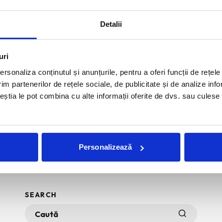
 care o subliniaza
...
Detalii
uri
rsonaliza conținutul și anunțurile, pentru a oferi funcții de rețele
im partenerilor de rețele sociale, de publicitate și de analize info
ceștia le pot combina cu alte informații oferite de dvs. sau culese î
Personalizează
SEARCH