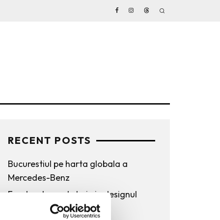
RECENT POSTS
Bucurestiul pe harta globala a
Mercedes-Benz
Funda, element cheie in designul
rochiilor de ocazie