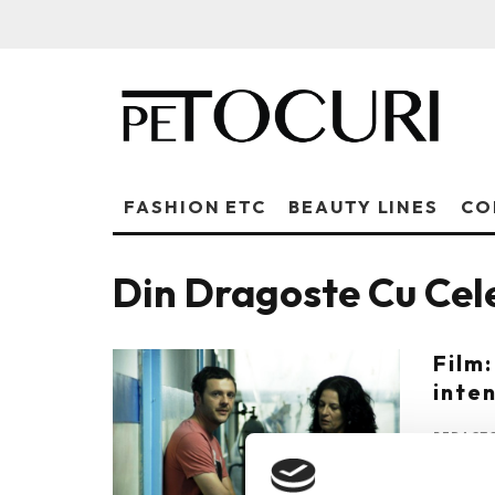
FASHION ETC
BEAUTY LINES
CO
Din Dragoste Cu Cele
Film
inten
REDACTO
Din drag