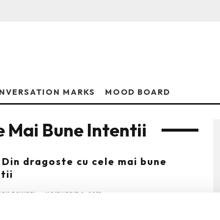
NVERSATION MARKS
MOOD BOARD
 Mai Bune Intentii
: Din dragoste cu cele mai bune
tii
RII ECHIPEI
·
NOIEMBRIE 2, 2011
oste, cu cele mai bune intentii e un film construit in jurul