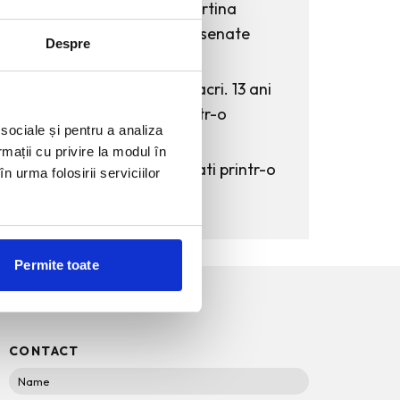
KAWS: Art & Comix la Albertina
Modern – cand benzile desenate
Despre
intra in muzeu
The Outsider. Andreea Macri. 13 ani
de fotografie de moda intr-o
 sociale și pentru a analiza
expozitie.
rmații cu privire la modul în
60 de ani de Pepsi, celebrati printr-o
n urma folosirii serviciilor
expozitie-eveniment
Permite toate
CONTACT