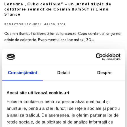
Lansare „Cuba continua” – un jurnal atipic de
calatorie semnat de Cosmin Bumbut si Elena
Stancu
REDACTORII ECHIPEI
·
MAI 30, 2012
Cosmin Bumbut si Elena Stancu lanseaza 'Cuba continua', un jurnal
atipic de calatorie. Evenimentul are loc astazi, 30
...
Consimțământ
Detalii
Despre
RECENT POSTS
Le Bonheur by Jacquemus. Vara transpusa intr-o colectie
Acest site utilizează cookie-uri
vestimentara.
Folosim cookie-uri pentru a personaliza conținutul și
Transilvania | Extravaganza. Lucrarile lui Stefan Caltia,
anunțurile, pentru a oferi funcții de rețele sociale și pentru
expuse la Sibiu.
a analiza traficul. De asemenea, le oferim partenerilor de
CHANEL Rouge Coco Hydra Gloss
rețele sociale, de publicitate și de analize informații cu