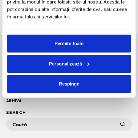
Rochii de vara, elegante, casual, de vacanta. Inspiratie
privire la modul în care folosiți site-ul nostru. Aceștia le
pentru 2026.
pot combina cu alte informații oferite de dvs. sau culese
Bucurestiul pe harta globala a Mercedes-Benz
în urma folosirii serviciilor lor.
Permite toate
SOCIAL MEDIA
Personalizează
POLITICA DE CONFIDENTIALITATE
INFO + TERMENI SI CONDITII
Respinge
POLITICA DE COOKIES
ARHIVA
SEARCH