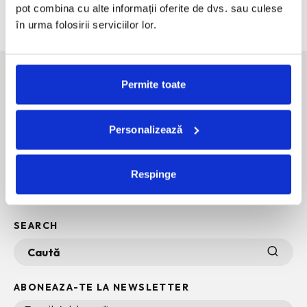
pot combina cu alte informații oferite de dvs. sau culese
60 de ani de Pepsi, celebrati printr-o expozitie-eveniment
în urma folosirii serviciilor lor.
Permite toate
SOCIAL MEDIA
Personalizează
POLITICA DE CONFIDENTIALITATE
INFO + TERMENI SI CONDITII
Respinge
POLITICA DE COOKIES
ARHIVA
SEARCH
ABONEAZA-TE LA NEWSLETTER