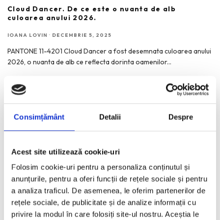
Cloud Dancer. De ce este o nuanta de alb
culoarea anului 2026.
IOANA LOVIN
·
DECEMBRIE 5, 2025
PANTONE 11-4201 Cloud Dancer a fost desemnata culoarea anului
2026, o nuanta de alb ce reflecta dorinta oamenilor
...
Consimțământ
Detalii
Despre
RECENT POSTS
Bucurestiul pe harta globala a Mercedes-Benz
Acest site utilizează cookie-uri
Funda, element cheie in designul rochiilor de ocazie
Folosim cookie-uri pentru a personaliza conținutul și
anunțurile, pentru a oferi funcții de rețele sociale și pentru
KAWS: Art & Comix la Albertina Modern – cand benzile
desenate intra in muzeu
a analiza traficul. De asemenea, le oferim partenerilor de
rețele sociale, de publicitate și de analize informații cu
The Outsider. Andreea Macri. 13 ani de fotografie de moda
privire la modul în care folosiți site-ul nostru. Aceștia le
intr-o expozitie.