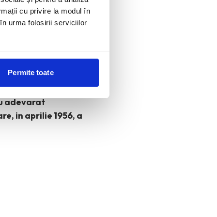
rmații cu privire la modul în
n urma folosirii serviciilor
, iar aura de
recieze. Fiindca
Permite toate
dare in offline:
ropune sa ofere o
cu adevarat
e, in aprilie 1956, a