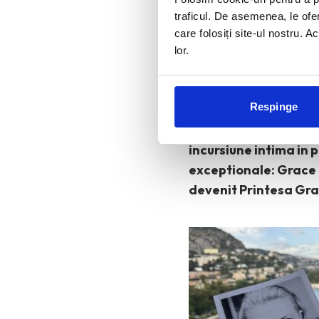
traficul. De asemenea, le ofer
care folosiți site-ul nostru. A
lor.
Instagramul ne promite 
aspirational din jurul 
Respinge
povestile frumoase nu 
expozitia „
Grace #1″
de
incursiune intima in
exceptionale: Grace P
devenit Printesa Grace