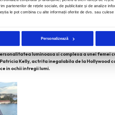
im partenerilor de rețele sociale, de publicitate și de analize info
ceștia le pot combina cu alte informații oferite de dvs. sau culese î
inspiratie, dar, de fapt, ne oboseste si uneori agaseaza
oricarei piese vestimentare sau accesoriu risca sa se dep
Personalizează
incap in like-uri. Asa ca m-am bucurat sa descopar o eva
 la Palatul Printului de Monaco.
O expozitie care isi p
 personalitatea luminoasa si complexa a unei femei 
atricia Kelly, actrita inegalabila de la Hollywood car
 in ochii intregii lumi.