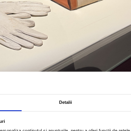
Detalii
uri
rsonaliza conținutul și anunțurile, pentru a oferi funcții de rețele