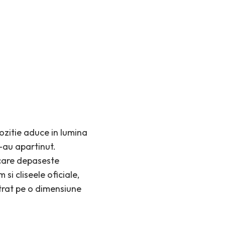
pozitie aduce in lumina
-au apartinut.
 care depaseste
si cliseele oficiale,
ntrat pe o dimensiune