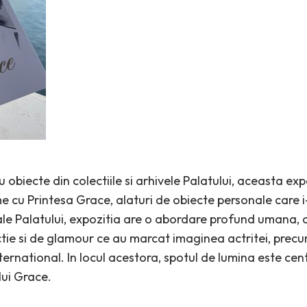
cu obiecte din colectiile si arhivele Palatului, aceasta ex
me cu Printesa Grace, alaturi de obiecte personale care i
 ale Palatului, expozitia are o abordare profund umana,
tie si de glamour ce au marcat imaginea actritei, precum 
ternational. In locul acestora, spotul de lumina este ce
lui Grace.