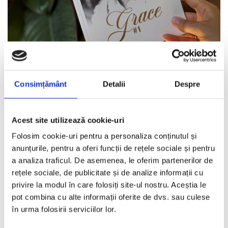
„Intimate Grace”, o incursiune in lumea unei
printese
Consimțământ
Detalii
Despre
VICKI NICOLA
·
AUGUST 2, 2025
„The Kelly Bag” este acum o prezenta aproape inflationista in
Acest site utilizează cookie-uri
feed-urile de pe Instagram si un nume rostit
...
Folosim cookie-uri pentru a personaliza conținutul și
anunțurile, pentru a oferi funcții de rețele sociale și pentru
a analiza traficul. De asemenea, le oferim partenerilor de
Iris Apfel. Un icon (nu chiar) din intamplare.
rețele sociale, de publicitate și de analize informații cu
privire la modul în care folosiți site-ul nostru. Aceștia le
IOANA LOVIN
·
NOIEMBRIE 16, 2018
pot combina cu alte informații oferite de dvs. sau culese
Ochelari de vedere, cu rame mari, rotunde, cel mai adesea, negre,
în urma folosirii serviciilor lor.
bratari supradimensionate, insiruite la incheietura fiecarei maini,
...