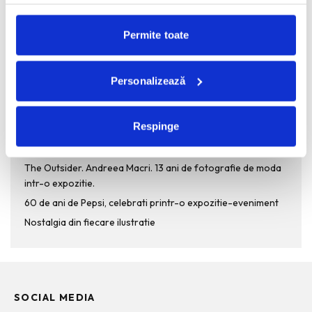
Permite toate
Personalizează
RECENT POSTS
Funda, element cheie in designul rochiilor de ocazie
Respinge
KAWS: Art & Comix la Albertina Modern – cand benzile
desenate intra in muzeu
The Outsider. Andreea Macri. 13 ani de fotografie de moda
intr-o expozitie.
60 de ani de Pepsi, celebrati printr-o expozitie-eveniment
Nostalgia din fiecare ilustratie
SOCIAL MEDIA