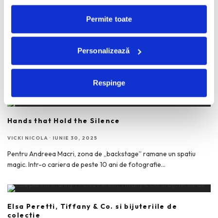
Permite toate
Andreea Caranda, a life of live
Personalizează
VICKI NICOLA
·
IULIE 14, 2025
Andreea Caranda, producatorul executiv de la „Vorbeste Lumea”,
aniverseaza azi, impreuna cu echipa ei, 10 ani de emisiune.
...
Respinge
Hands that Hold the Silence
VICKI NICOLA
·
IUNIE 30, 2025
Pentru Andreea Macri, zona de „backstage” ramane un spatiu
magic. Intr-o cariera de peste 10 ani de fotografie
...
Elsa Peretti, Tiffany & Co. si bijuteriile de
colectie