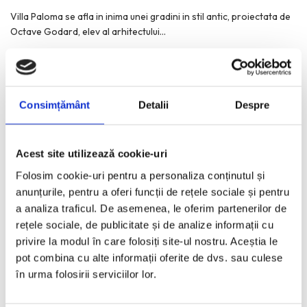
Villa Paloma se afla in inima unei gradini in stil antic, proiectata de
Octave Godard, elev al arhitectului
...
„Coco Chanel’s Roaring Twenties”, despre femei,
sport si emancipare vestimentara
Consimțământ
Detalii
Despre
VICKI NICOLA
·
AUGUST 1, 2025
Albastrul intens al marii linistite si cerul luminos l-au inspirat pe
Acest site utilizează cookie-uri
poetul Stephane Legeard sa imagineze numele „La
...
Folosim cookie-uri pentru a personaliza conținutul și
anunțurile, pentru a oferi funcții de rețele sociale și pentru
a analiza traficul. De asemenea, le oferim partenerilor de
Vanessa Nicolae, doctorul care te face sa vezi
rețele sociale, de publicitate și de analize informații cu
bine. Si binele.
privire la modul în care folosiți site-ul nostru. Aceștia le
pot combina cu alte informații oferite de dvs. sau culese
VICKI NICOLA
·
IULIE 29, 2025
în urma folosirii serviciilor lor.
Vanessa Nicolae este unul dintre cei mai buni medici oftalmologi
de la noi. Iar ca om, cel mai
...