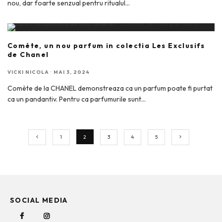
nou, dar foarte senzual pentru ritualul
...
Comète, un nou parfum in colectia Les Exclusifs
de Chanel
VICKI NICOLA
·
MAI 3, 2024
Comète de la CHANEL demonstreaza ca un parfum poate fi purtat
ca un pandantiv. Pentru ca parfumurile sunt
...
1
2
3
4
5
SOCIAL MEDIA