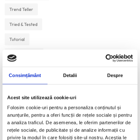
Trend Teller
Tried & Tested
Tutorial
Un Muzeu Pe Zi
Vickipedia
Consimțământ
Detalii
Despre
Visual Postcards
Acest site utilizează cookie-uri
We like
Folosim cookie-uri pentru a personaliza conținutul și
anunțurile, pentru a oferi funcții de rețele sociale și pentru
a analiza traficul. De asemenea, le oferim partenerilor de
ANI:
rețele sociale, de publicitate și de analize informații cu
privire la modul în care folosiți site-ul nostru. Aceștia le