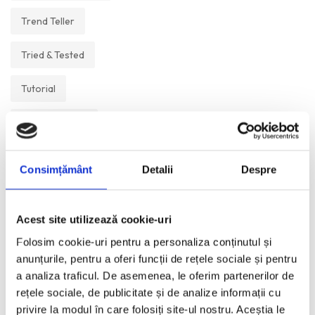
Trend Teller
Tried & Tested
Tutorial
Un Muzeu Pe Zi
Vickipedia
Consimțământ
Detalii
Despre
Visual Postcards
Acest site utilizează cookie-uri
We like
Folosim cookie-uri pentru a personaliza conținutul și
anunțurile, pentru a oferi funcții de rețele sociale și pentru
a analiza traficul. De asemenea, le oferim partenerilor de
ANI:
rețele sociale, de publicitate și de analize informații cu
privire la modul în care folosiți site-ul nostru. Aceștia le