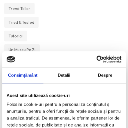
Trend Teller
Tried & Tested
Tutorial
Un Muzeu Pe Zi
Vickipedia
Consimțământ
Detalii
Despre
Visual Postcards
We like
Acest site utilizează cookie-uri
Folosim cookie-uri pentru a personaliza conținutul și
anunțurile, pentru a oferi funcții de rețele sociale și pentru
ANI:
a analiza traficul. De asemenea, le oferim partenerilor de
rețele sociale, de publicitate și de analize informații cu