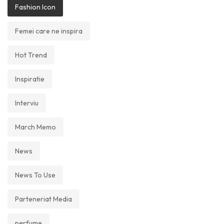
Fashion Icon
Femei care ne inspira
Hot Trend
Inspiratie
Interviu
March Memo
News
News To Use
Parteneriat Media
perfume