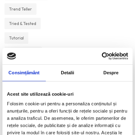
Trend Teller
Tried & Tested
Tutorial
Un Muzeu Pe Zi
Vickipedia
Consimțământ
Detalii
Despre
Visual Postcards
Acest site utilizează cookie-uri
We like
Folosim cookie-uri pentru a personaliza conținutul și
anunțurile, pentru a oferi funcții de rețele sociale și pentru
a analiza traficul. De asemenea, le oferim partenerilor de
ANI:
rețele sociale, de publicitate și de analize informații cu
privire la modul în care folosiți site-ul nostru. Aceștia le