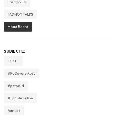
Fashion Etc
FASHION TALKS
Mood Board
SUBIECTE:
TOATE
#PeCovorulRosu
#petocuri
10 ani de online
Amintiri