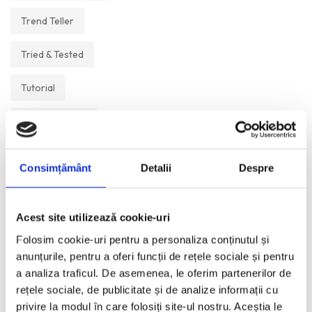
Trend Teller
Tried & Tested
Tutorial
Un Muzeu Pe Zi
Vickipedia
Consimțământ
Detalii
Despre
Visual Postcards
Acest site utilizează cookie-uri
We like
Folosim cookie-uri pentru a personaliza conținutul și
anunțurile, pentru a oferi funcții de rețele sociale și pentru
a analiza traficul. De asemenea, le oferim partenerilor de
ANI:
rețele sociale, de publicitate și de analize informații cu
privire la modul în care folosiți site-ul nostru. Aceștia le