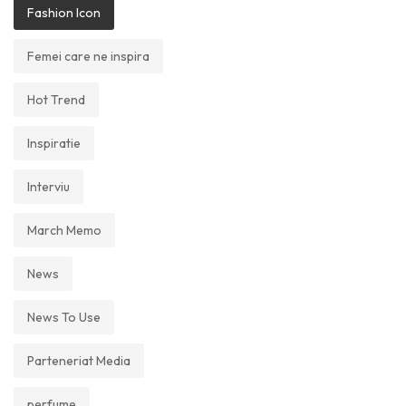
Fashion Icon
Femei care ne inspira
Hot Trend
Inspiratie
Interviu
March Memo
News
News To Use
Parteneriat Media
perfume