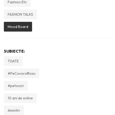
Fashion Etc
FASHION TALKS
Mood Board
SUBIECTE:
TOATE
#PeCovorulRosu
#petocuri
10 ani de online
Amintiri