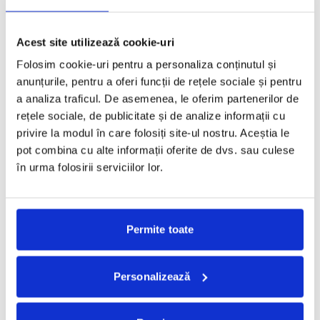
TOATE
2026
Acest site utilizează cookie-uri
Folosim cookie-uri pentru a personaliza conținutul și
2025
anunțurile, pentru a oferi funcții de rețele sociale și pentru
a analiza traficul. De asemenea, le oferim partenerilor de
2024
rețele sociale, de publicitate și de analize informații cu
privire la modul în care folosiți site-ul nostru. Aceștia le
2023
pot combina cu alte informații oferite de dvs. sau culese
în urma folosirii serviciilor lor.
2022
2021
Permite toate
2020
Personalizează
2019
2018