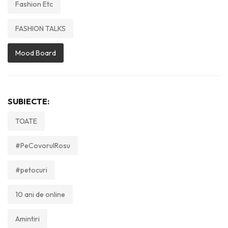
Fashion Etc
FASHION TALKS
Mood Board
SUBIECTE:
TOATE
#PeCovorulRosu
#petocuri
10 ani de online
Amintiri