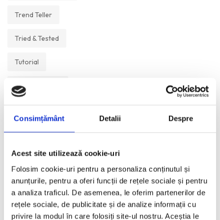
Trend Teller
Tried & Tested
Tutorial
Un Muzeu Pe Zi
Vickipedia
Consimțământ
Detalii
Despre
Visual Postcards
Acest site utilizează cookie-uri
We like
Folosim cookie-uri pentru a personaliza conținutul și
anunțurile, pentru a oferi funcții de rețele sociale și pentru
a analiza traficul. De asemenea, le oferim partenerilor de
ANI:
rețele sociale, de publicitate și de analize informații cu
privire la modul în care folosiți site-ul nostru. Aceștia le