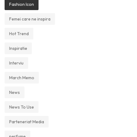
Fashion Icon
Femei care ne inspira
Hot Trend
Inspiratie
Interviu
March Memo
News
News To Use
Parteneriat Media
perfume