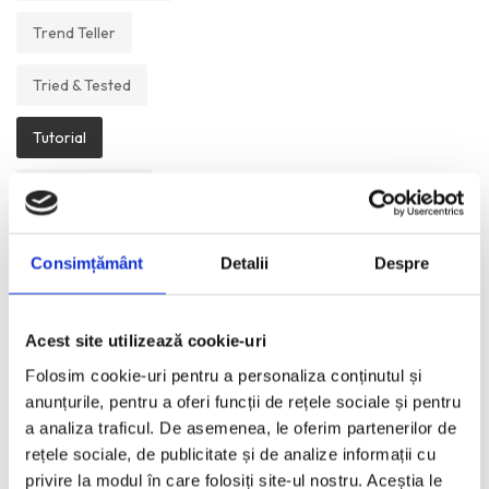
Trend Teller
Tried & Tested
Tutorial
Un Muzeu Pe Zi
Vickipedia
Consimțământ
Detalii
Despre
Visual Postcards
Acest site utilizează cookie-uri
We like
Folosim cookie-uri pentru a personaliza conținutul și
anunțurile, pentru a oferi funcții de rețele sociale și pentru
a analiza traficul. De asemenea, le oferim partenerilor de
ANI:
rețele sociale, de publicitate și de analize informații cu
privire la modul în care folosiți site-ul nostru. Aceștia le