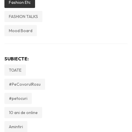
Fashion Etc
FASHION TALKS
Mood Board
SUBIECTE:
TOATE
#PeCovorulRosu
#petocuri
10 ani de online
Amintiri