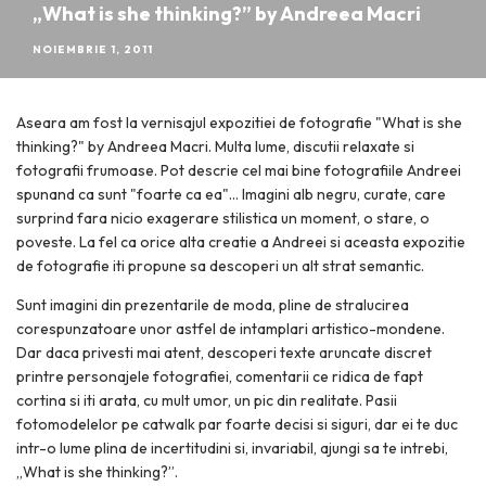
„What is she thinking?” by Andreea Macri
NOIEMBRIE 1, 2011
Aseara am fost la vernisajul expozitiei de fotografie "What is she
thinking?" by Andreea Macri. Multa lume, discutii relaxate si
fotografii frumoase. Pot descrie cel mai bine fotografiile Andreei
spunand ca sunt "foarte ca ea"… Imagini alb negru, curate, care
surprind fara nicio exagerare stilistica un moment, o stare, o
poveste. La fel ca orice alta creatie a Andreei si aceasta expozitie
de fotografie iti propune sa descoperi un alt strat semantic.
Sunt imagini din prezentarile de moda, pline de stralucirea
corespunzatoare unor astfel de intamplari artistico-mondene.
Dar daca privesti mai atent, descoperi texte aruncate discret
printre personajele fotografiei, comentarii ce ridica de fapt
cortina si iti arata, cu mult umor, un pic din realitate. Pasii
fotomodelelor pe catwalk par foarte decisi si siguri, dar ei te duc
intr-o lume plina de incertitudini si, invariabil, ajungi sa te intrebi,
„What is she thinking?”.