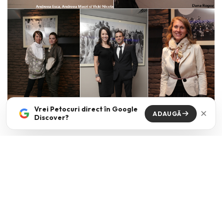
Vrei Petocuri direct în Google
ADAUGĂ
Discover?
Foto: The One
ANDREEA MACRI
EXPOZITIE
FOTOGRAFII
WHAT IS SHE THINKING?