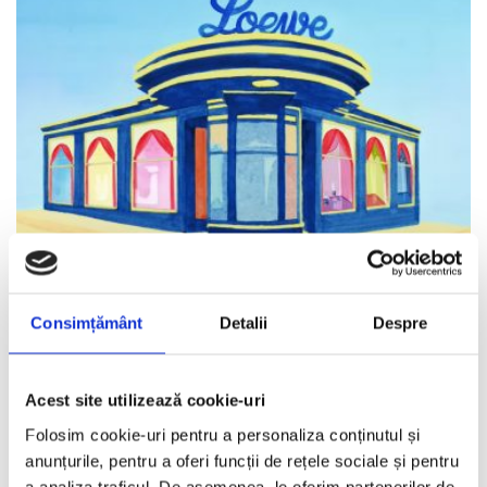
Nostalgia din fiecare ilustratie
Consimțământ
Detalii
Despre
IOANA LOVIN
·
IUNIE 4, 2026
Asociez ilustratia cu nostalgia, chiar si atunci cand lucrarile sunt
vesel colorate sau cadrele redau intamplari fericite. Cred
...
Acest site utilizează cookie-uri
Folosim cookie-uri pentru a personaliza conținutul și
anunțurile, pentru a oferi funcții de rețele sociale și pentru
Mood Board
a analiza traficul. De asemenea, le oferim partenerilor de