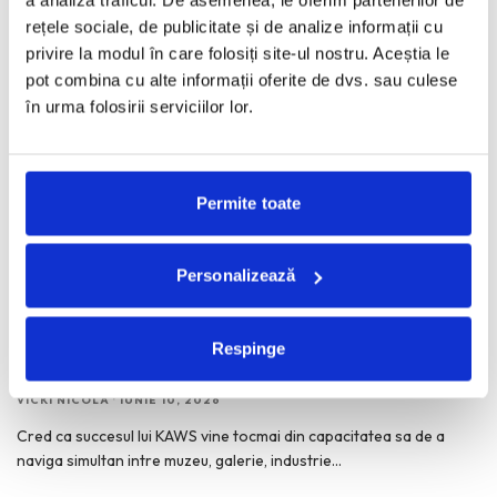
rețele sociale, de publicitate și de analize informații cu
privire la modul în care folosiți site-ul nostru. Aceștia le
pot combina cu alte informații oferite de dvs. sau culese
în urma folosirii serviciilor lor.
Permite toate
Personalizează
KAWS: Art & Comix la Albertina Modern – cand
Respinge
benzile desenate intra in muzeu
VICKI NICOLA
·
IUNIE 10, 2026
Cred ca succesul lui KAWS vine tocmai din capacitatea sa de a
naviga simultan intre muzeu, galerie, industrie
...