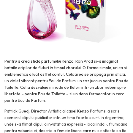
Pentru a crea sticla parfumului Kenzo, Ron Arad si-a imaginat
bataile aripilor de fluturi in timpul zborului. O forma simpla, unica si
emblematica a luat astfel contur. Culoarea se propaga prin sticla,
un violet vibrant pentru Eau de Parfum, un roz jucaus pentru Eau de
Toilette. Cutia dezvaluie miriade de fluturi intr-un zbor nebun spre
libertate – pentru Eau de Toilette – si un dans fermecator in cerc
pentru Eau de Parfum.
Patrick Guedj, Director Artistic al casei Kenzo Parfums, a scris
scenariul clipului publicitar intr-un timp foarte scurt. In Argentina,
unde s-a filmat clipul, a invatat ca expresia « loca linda », frumoasa
pentru nebunia ei, descrie o femeie libera care nu se sfieste sa fie