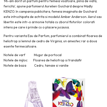
'Mi-am dorit un parfum pentru femeia visatoare, plina de viata,
fericita', spune parfumierul Aurelien Guichard despre Madly
KENZO. In campania publicitara, femeia imaginata de Guichard
este intruchipata de actrita si modelul Amber Anderson. Aerul sau
libertin este intr-o armonie totala cu zborul fluturilor colorati
intens pe care ii prinde cu o placere jucausa.
Pentru varianta Eau de Parfum, parfumierul a combinat floarea de
heliotrop si lemnul de cedru de Virginia, un amestec rar a doua
esente fermecatoare.
Notele de varf Mugur de portocal
Notele de mijloc Floarea de heliotrop si trandafir
Notele de baza Cedru, tamaie si vanilie