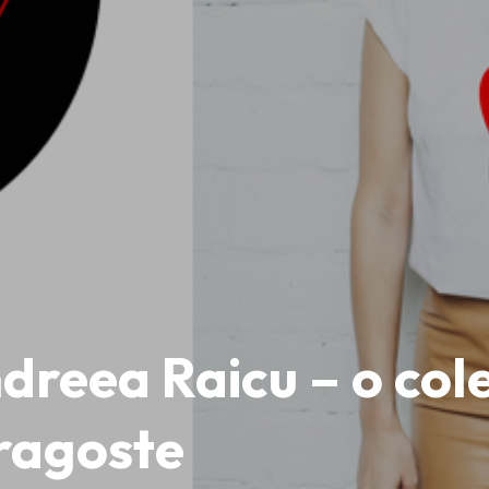
dreea Raicu – o col
dragoste