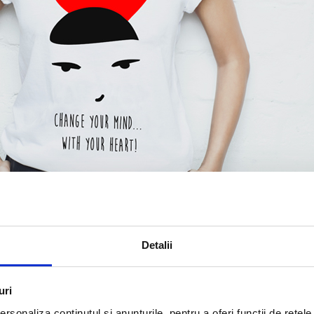
Detalii
uri
rsonaliza conținutul și anunțurile, pentru a oferi funcții de rețele