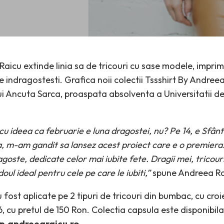
a Raicu extinde linia sa de tricouri cu sase modele, impr
e indragostesti. Grafica noii colectii Tssshirt By Andree
 Ancuta Sarca, proaspata absolventa a Universitatii de 
u ideea ca februarie e luna dragostei, nu? Pe 14, e Sfântu
 m-am gandit sa lansez acest proiect care e o premiera: 
goste, dedicate celor mai iubite fete. Dragii mei, tricou
doul ideal pentru cele pe care le iubiti,”
spune Andreea Ra
 fost aplicate pe 2 tipuri de tricouri din bumbac, cu croie
36, cu pretul de 150 Ron. Colectia capsula este disponibil
p.andreearaicu.ro
.