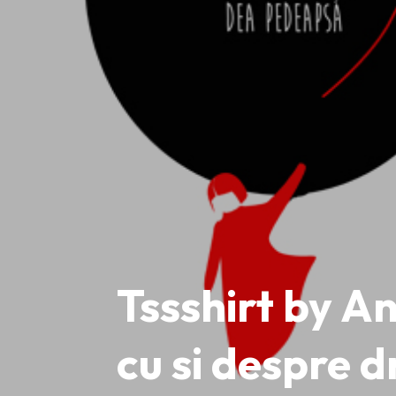
Tssshirt by An
cu si despre 