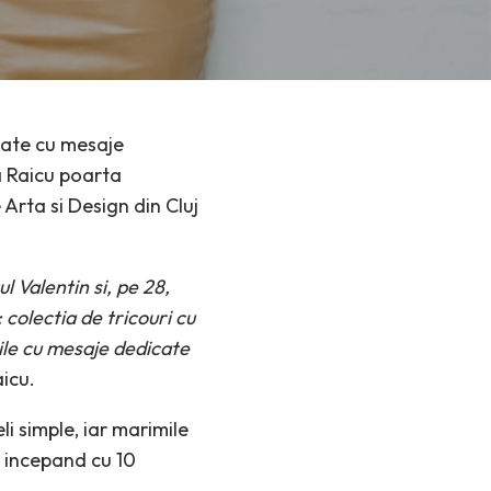
imate cu mesaje
a Raicu poarta
Arta si Design din Cluj
l Valentin si, pe 28,
colectia de tricouri cu
rile cu mesaje dedicate
icu.
li simple, iar marimile
a incepand cu 10