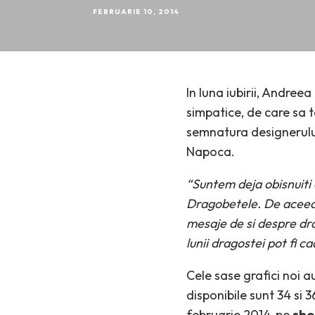
FEBRUARIE 10, 2014
In luna iubirii, Andree
simpatice, de care sa t
semnatura designerului
Napoca.
“Suntem deja obisnuiti c
Dragobetele. De aceea,
mesaje de si despre dra
lunii dragostei pot fi ca
Cele sase grafici noi au
disponibile sunt 34 si 
februarie 2014, pe
sho