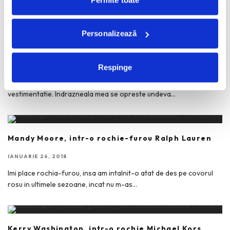
Tiffany Paper Flowers de la New York a
...
Personalizează
Letitia Wright, intr-o tinuta Prada
IOANA LOVIN
·
APRILIE 29, 2018
Respinge
Nu obisnuiesc sa imi asum prea multe riscuri cand vine vorba de
vestimentatie. Indrazneala mea se opreste undeva
...
Mandy Moore, intr-o rochie-furou Ralph Lauren
IANUARIE 26, 2018
Imi place rochia-furou, insa am intalnit-o atat de des pe covorul
rosu in ultimele sezoane, incat nu m-as
...
Kerry Washington, intr-o rochie Michael Kors