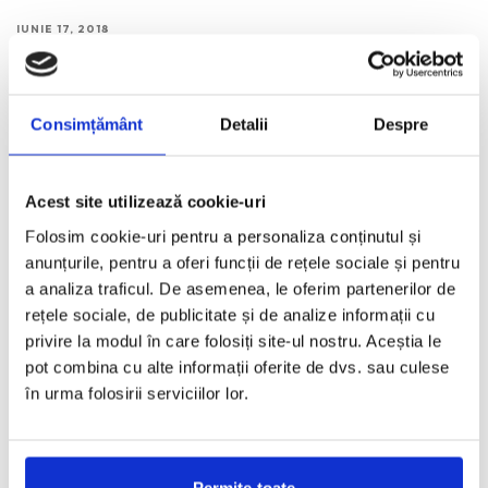
IUNIE 17, 2018
Sarah Paulson nu se teme de alegerile vestimentare
neconventionale, iar, pentru mine, prezenta ei pe covorul rosu
este
...
Consimțământ
Detalii
Despre
Acest site utilizează cookie-uri
Cate Blanchett. Inspiratia saptamanii.
Folosim cookie-uri pentru a personaliza conținutul și
MAI 13, 2018
anunțurile, pentru a oferi funcții de rețele sociale și pentru
Luni a fost Met Gala. Apoi, a inceput Festivalul de Film de la
a analiza traficul. De asemenea, le oferim partenerilor de
Cannes. Fiecare zi a saptamanii
...
rețele sociale, de publicitate și de analize informații cu
privire la modul în care folosiți site-ul nostru. Aceștia le
pot combina cu alte informații oferite de dvs. sau culese
în urma folosirii serviciilor lor.
Zendaya, intr-o tinuta Dice Kayek Couture
MAI 5, 2018
Tinuta purtata de Zendaya la evenimentul de lansare a colectiei
Permite toate