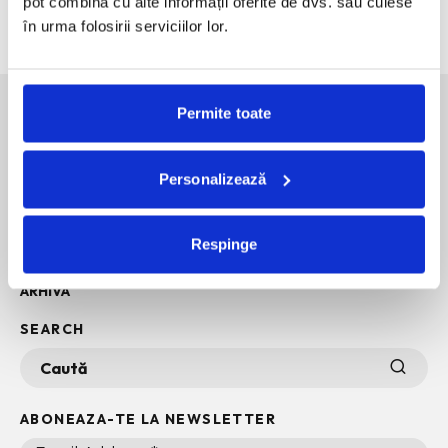
pot combina cu alte informații oferite de dvs. sau culese
60 de ani de Pepsi, celebrati printr-o expozitie-eveniment
în urma folosirii serviciilor lor.
Permite toate
SOCIAL MEDIA
Personalizează
POLITICA DE CONFIDENTIALITATE
INFO + TERMENI SI CONDITII
Respinge
POLITICA DE COOKIES
ARHIVA
SEARCH
ABONEAZA-TE LA NEWSLETTER