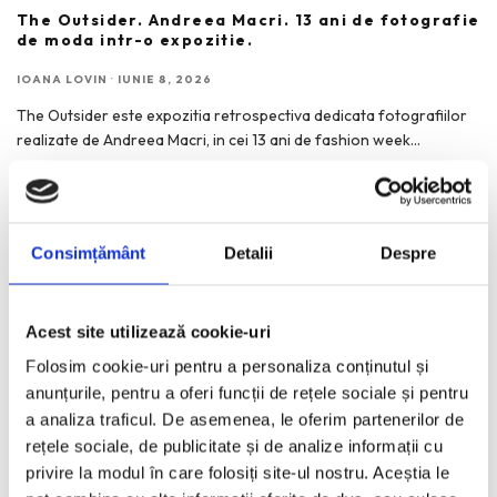
The Outsider. Andreea Macri. 13 ani de fotografie
de moda intr-o expozitie.
IOANA LOVIN
·
IUNIE 8, 2026
The Outsider este expozitia retrospectiva dedicata fotografiilor
realizate de Andreea Macri, in cei 13 ani de fashion week
...
Consimțământ
Detalii
Despre
RECENT POSTS
Acest site utilizează cookie-uri
Bucurestiul pe harta globala a Mercedes-Benz
Folosim cookie-uri pentru a personaliza conținutul și
Funda, element cheie in designul rochiilor de ocazie
anunțurile, pentru a oferi funcții de rețele sociale și pentru
KAWS: Art & Comix la Albertina Modern – cand benzile
a analiza traficul. De asemenea, le oferim partenerilor de
desenate intra in muzeu
rețele sociale, de publicitate și de analize informații cu
The Outsider. Andreea Macri. 13 ani de fotografie de moda
privire la modul în care folosiți site-ul nostru. Aceștia le
intr-o expozitie.