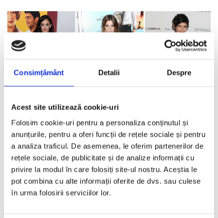
Consimțământ
Detalii
Despre
Acest site utilizează cookie-uri
Folosim cookie-uri pentru a personaliza conținutul și
anunțurile, pentru a oferi funcții de rețele sociale și pentru
a analiza traficul. De asemenea, le oferim partenerilor de
rețele sociale, de publicitate și de analize informații cu
The Little White Dress
privire la modul în care folosiți site-ul nostru. Aceștia le
IOANA LOVIN
·
AUGUST 13, 2014
pot combina cu alte informații oferite de dvs. sau culese
Eleganta, clasica, versatila… Rochia alba impartaseste aceleasi
în urma folosirii serviciilor lor.
atribute cu celebra ei sora, rochia neagra. Nu de putine ori,
...