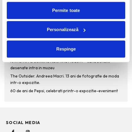
Permite toate
Personalizează
RECENT POSTS
Bucurestiul pe harta globala a Mercedes-Benz
Respinge
Funda, element cheie in designul rochiilor de ocazie
KAWS: Art & Comix la Albertina Modern – cand benzile
desenate intra in muzeu
The Outsider. Andreea Macri. 13 ani de fotografie de moda
intr-o expozitie.
60 de ani de Pepsi, celebrati printr-o expozitie-eveniment
SOCIAL MEDIA