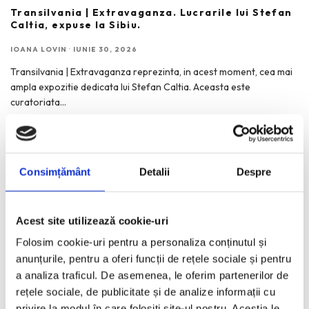
Transilvania | Extravaganza. Lucrarile lui Stefan
Caltia, expuse la Sibiu.
IOANA LOVIN
·
IUNIE 30, 2026
Transilvania | Extravaganza reprezinta, in acest moment, cea mai
ampla expozitie dedicata lui Stefan Caltia. Aceasta este
curatoriata
...
Consimțământ
Detalii
Despre
RECENT POSTS
Acest site utilizează cookie-uri
Transilvania | Extravaganza. Lucrarile lui Stefan Caltia,
Folosim cookie-uri pentru a personaliza conținutul și
expuse la Sibiu.
anunțurile, pentru a oferi funcții de rețele sociale și pentru
CHANEL Rouge Coco Hydra Gloss
a analiza traficul. De asemenea, le oferim partenerilor de
Rochii de vara, elegante, casual, de vacanta. Inspiratie
rețele sociale, de publicitate și de analize informații cu
pentru 2026.
privire la modul în care folosiți site-ul nostru. Aceștia le