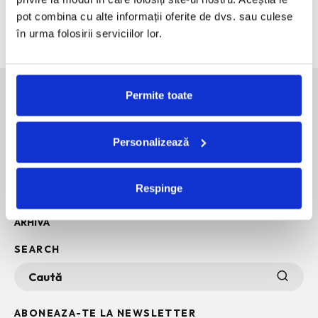
Bucurestiul pe harta globala a Mercedes-Benz
pot combina cu alte informații oferite de dvs. sau culese
Funda, element cheie in designul rochiilor de ocazie
în urma folosirii serviciilor lor.
Permite toate
SOCIAL MEDIA
Personalizează
POLITICA DE CONFIDENTIALITATE
INFO + TERMENI SI CONDITII
Respinge
POLITICA DE COOKIES
ARHIVA
SEARCH
ABONEAZA-TE LA NEWSLETTER