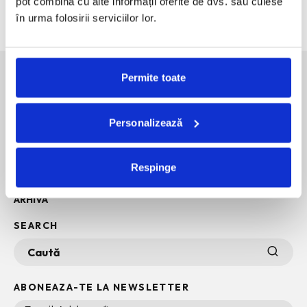
pot combina cu alte informații oferite de dvs. sau culese
Nostalgia din fiecare ilustratie
în urma folosirii serviciilor lor.
Permite toate
SOCIAL MEDIA
Personalizează
POLITICA DE CONFIDENTIALITATE
INFO + TERMENI SI CONDITII
Respinge
POLITICA DE COOKIES
ARHIVA
SEARCH
ABONEAZA-TE LA NEWSLETTER