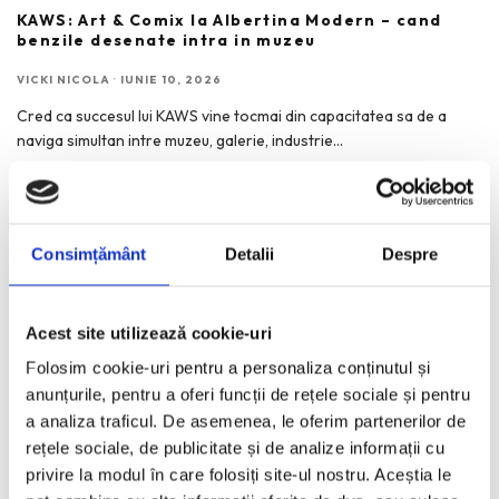
KAWS: Art & Comix la Albertina Modern – cand
benzile desenate intra in muzeu
VICKI NICOLA
·
IUNIE 10, 2026
Cred ca succesul lui KAWS vine tocmai din capacitatea sa de a
naviga simultan intre muzeu, galerie, industrie
...
Consimțământ
Detalii
Despre
RECENT POSTS
Acest site utilizează cookie-uri
Funda, element cheie in designul rochiilor de ocazie
Folosim cookie-uri pentru a personaliza conținutul și
KAWS: Art & Comix la Albertina Modern – cand benzile
anunțurile, pentru a oferi funcții de rețele sociale și pentru
desenate intra in muzeu
a analiza traficul. De asemenea, le oferim partenerilor de
The Outsider. Andreea Macri. 13 ani de fotografie de moda
rețele sociale, de publicitate și de analize informații cu
intr-o expozitie.
privire la modul în care folosiți site-ul nostru. Aceștia le
60 de ani de Pepsi, celebrati printr-o expozitie-eveniment