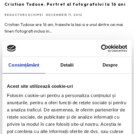
Cristian Tudose. Portret al fotografului la 16 ani
REDACTORII ECHIPEI
·
DECEMBRIE 11, 2012
Cristian Tudose are 16 ani, traieste la Iasi si e unul dintre cei mai
tineri fotografi inclusi in
...
Consimțământ
Detalii
Despre
RECENT POSTS
Bucurestiul pe harta globala a Mercedes-Benz
Acest site utilizează cookie-uri
Funda, element cheie in designul rochiilor de ocazie
Folosim cookie-uri pentru a personaliza conținutul și
KAWS: Art & Comix la Albertina Modern – cand benzile
anunțurile, pentru a oferi funcții de rețele sociale și pentru
desenate intra in muzeu
a analiza traficul. De asemenea, le oferim partenerilor de
rețele sociale, de publicitate și de analize informații cu
The Outsider. Andreea Macri. 13 ani de fotografie de moda
intr-o expozitie.
privire la modul în care folosiți site-ul nostru. Aceștia le
pot combina cu alte informații oferite de dvs. sau culese
60 de ani de Pepsi, celebrati printr-o expozitie-eveniment