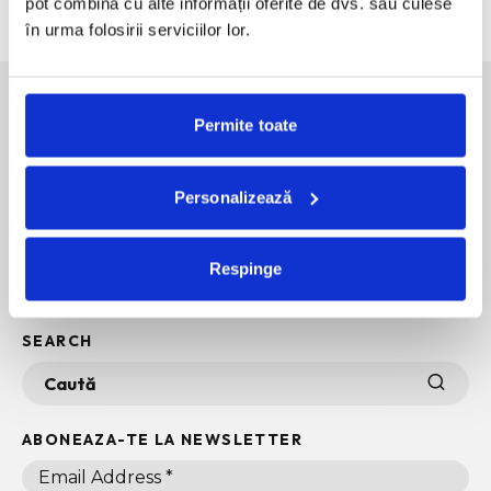
pot combina cu alte informații oferite de dvs. sau culese
în urma folosirii serviciilor lor.
SOCIAL MEDIA
Permite toate
Personalizează
POLITICA DE CONFIDENTIALITATE
INFO + TERMENI SI CONDITII
POLITICA DE COOKIES
Respinge
ARHIVA
SEARCH
ABONEAZA-TE LA NEWSLETTER