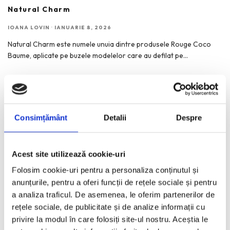
Natural Charm
IOANA LOVIN
·
IANUARIE 8, 2026
Natural Charm este numele unuia dintre produsele Rouge Coco
Baume, aplicate pe buzele modelelor care au defilat pe
...
Consimțământ
Detalii
Despre
RECENT POSTS
Bucurestiul pe harta globala a Mercedes-Benz
Acest site utilizează cookie-uri
Funda, element cheie in designul rochiilor de ocazie
Folosim cookie-uri pentru a personaliza conținutul și
KAWS: Art & Comix la Albertina Modern – cand benzile
anunțurile, pentru a oferi funcții de rețele sociale și pentru
desenate intra in muzeu
a analiza traficul. De asemenea, le oferim partenerilor de
The Outsider. Andreea Macri. 13 ani de fotografie de moda
rețele sociale, de publicitate și de analize informații cu
intr-o expozitie.
privire la modul în care folosiți site-ul nostru. Aceștia le
60 de ani de Pepsi, celebrati printr-o expozitie-eveniment