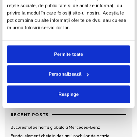
octombrie, capitala Frantei a devenit scena
...
rețele sociale, de publicitate și de analize informații cu
privire la modul în care folosiți site-ul nostru. Aceștia le
pot combina cu alte informații oferite de dvs. sau culese
în urma folosirii serviciilor lor.
H&M colaboreaza cu Maison Martin Margiela
pentru toamna/iarna 2012
REDACTORII ECHIPEI
·
IUNIE 12, 2012
Permite toate
H&M anunta colaborarea cu casa de moda Maison Martin Margiela
pentru sezonul toamna-iarna 2012. Colectia cuprinde articole
vestimentare
...
Personalizează
Respinge
RECENT POSTS
Bucurestiul pe harta globala a Mercedes-Benz
Funda, element cheie in designul rochiilor de ocazie