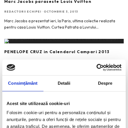
Marc Jacobs paraseste Louis Vuitton
REDACTORII ECHIPEI
·
OCTOMBRIE 3, 2013
Marc Jacobs a prezentat ieri, la Paris, ultima colectie realizata
pentru casa Louis Vuitton. Curtea Patrata a Luvrului
...
PENELOPE CRUZ in Calendarul Campari 2013
REDACTORII ECHIPEI
·
NOIEMBRIE 13, 2012
Pisici negre, oglinzi sparte, sare varsata, mers pe sub scari,
umbrele deschise in casa… Penelope Cruz sfideaza toate
...
Consimțământ
Detalii
Despre
Saptamana Modei de la Paris – retrospectiva in
Acest site utilizează cookie-uri
imagini
Folosim cookie-uri pentru a personaliza conținutul și
REDACTORII ECHIPEI
·
OCTOMBRIE 4, 2012
anunțurile, pentru a oferi funcții de rețele sociale și pentru
a analiza traficul. De asemenea, le oferim partenerilor de
Parisul are nevoie de moda sa respire. Intre 25 septembrie si 3