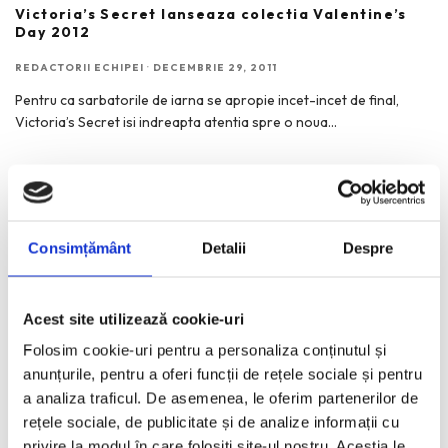
Victoria’s Secret lanseaza colectia Valentine’s
Day 2012
REDACTORII ECHIPEI
·
DECEMBRIE 29, 2011
Pentru ca sarbatorile de iarna se apropie incet-incet de final,
Victoria’s Secret isi indreapta atentia spre o noua
...
Consimțământ
Detalii
Despre
RECENT POSTS
Colectia-capsula Ami Amalia x Stefan Caltia. La intersectia
Acest site utilizează cookie-uri
dintre moda si arta.
Folosim cookie-uri pentru a personaliza conținutul și
Le Bonheur by Jacquemus. Vara transpusa intr-o colectie
anunțurile, pentru a oferi funcții de rețele sociale și pentru
vestimentara.
a analiza traficul. De asemenea, le oferim partenerilor de
Transilvania | Extravaganza. Lucrarile lui Stefan Caltia,
rețele sociale, de publicitate și de analize informații cu
expuse la Sibiu.
privire la modul în care folosiți site-ul nostru. Aceștia le