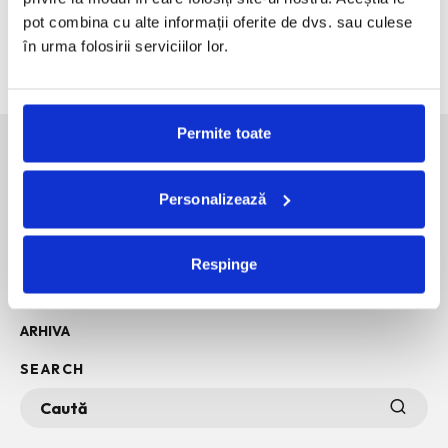
CHANEL Rouge Coco Hydra Gloss
pot combina cu alte informații oferite de dvs. sau culese
Rochii de vara, elegante, casual, de vacanta. Inspiratie
în urma folosirii serviciilor lor.
pentru 2026.
Permite toate
SOCIAL MEDIA
Personalizează
POLITICA DE CONFIDENTIALITATE
Respinge
INFO + TERMENI SI CONDITII
POLITICA DE COOKIES
ARHIVA
SEARCH