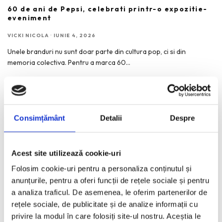
60 de ani de Pepsi, celebrati printr-o expozitie-
eveniment
VICKI NICOLA
·
IUNIE 4, 2026
Unele branduri nu sunt doar parte din cultura pop, ci si din
memoria colectiva. Pentru a marca 60
...
Consimțământ
Detalii
Despre
RECENT POSTS
Bucurestiul pe harta globala a Mercedes-Benz
Acest site utilizează cookie-uri
Funda, element cheie in designul rochiilor de ocazie
Folosim cookie-uri pentru a personaliza conținutul și
anunțurile, pentru a oferi funcții de rețele sociale și pentru
KAWS: Art & Comix la Albertina Modern – cand benzile
desenate intra in muzeu
a analiza traficul. De asemenea, le oferim partenerilor de
rețele sociale, de publicitate și de analize informații cu
The Outsider. Andreea Macri. 13 ani de fotografie de moda
privire la modul în care folosiți site-ul nostru. Aceștia le
intr-o expozitie.