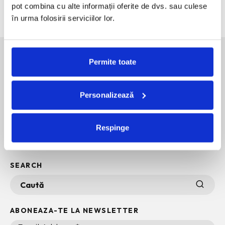
pot combina cu alte informații oferite de dvs. sau culese
60 de ani de Pepsi, celebrati printr-o expozitie-eveniment
în urma folosirii serviciilor lor.
Permite toate
SOCIAL MEDIA
Personalizează
POLITICA DE CONFIDENTIALITATE
INFO + TERMENI SI CONDITII
Respinge
POLITICA DE COOKIES
ARHIVA
SEARCH
ABONEAZA-TE LA NEWSLETTER